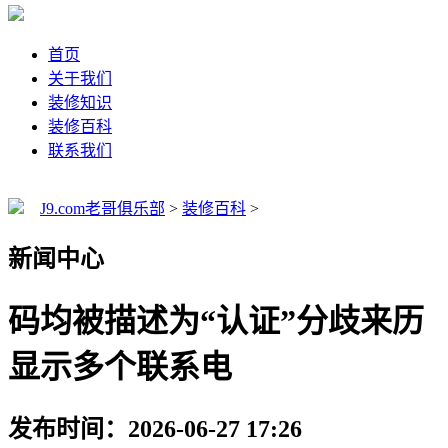
首页
关于我们
装修知识
装修百科
联系我们
J9.com老哥俱乐部
>
装修百科
>
新闻中心
码均被描述为“认证”分歧来历
显示多个联系电
发布时间：2026-06-27 17:26