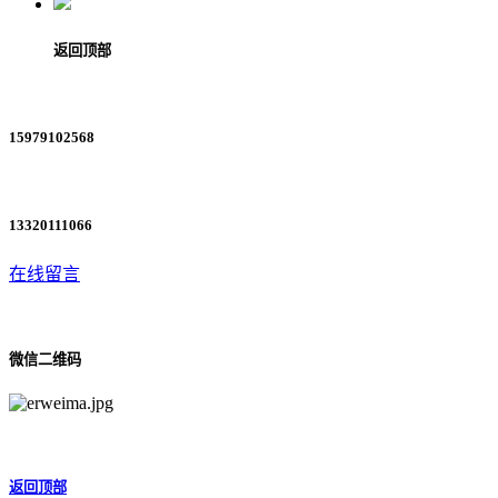
返回顶部
15979102568
13320111066
在线留言
微信二维码
返回顶部