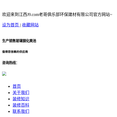
欢迎来到江西J9.com老哥俱乐部环保建材有限公司官方网站~
设为首页
|
收藏网站
生产销售玻璃钢化粪池
值得您信赖的供应商
咨询热线：
首页
关于我们
装修知识
装修百科
联系我们