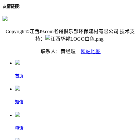
友情链接：
Copyright©江西J9.com老哥俱乐部环保建材有限公司 技术支
持：
联系人：黄经理
网站地图
首页
短信
电话