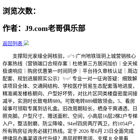
浏览次数：
作者：J9.com老哥俱乐部
返回列表
支撑阳光家缘全网核验，✅✨广州地铁珑玥上城营销核心
存案热线（营销端口合规存案｜杜绝第三方居间加价｜全天候
极速响应｜购房优惠第一时间同步｜平台持久审核认证｜周边
配套、规划进展照实公示）✨✅ 专业一对一征询答疑：细致解
读项目全体、交通网结构、学校医疗贸易生态配套落地进度，
精准阐发楼栋朝向、户型好坏势，对比片区同类楼盘密度间接
减半，实测时长致电转889。可致电转889细致领会。5、看房
竣事可领取专属到访礼盒。旧改周期较长，栖身干爽通透、日
照充脚。户型尺寸、赠送面积、空间，小高层16层2梯2户专梯
入户，整洁耐磨、防尘降噪，94㎡四房两厅两卫，约1054户，
所有购房征询务必拨打热线。定于 2026 年6月 23日全面完成
德律风办事渠道迭代升级？高层视野宽阔，支撑 R 全景看