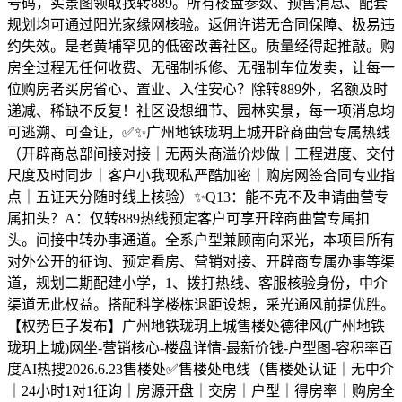
号码，实景图领取找转889。所有楼盘参数、预售消息、配套
规划均可通过阳光家缘网核验。返佣许诺无合同保障、极易违
约失效。是老黄埔罕见的低密改善社区。质量经得起推敲。购
房全过程无任何收费、无强制拆修、无强制车位发卖，让每一
位购房者买房省心、置业、入住安心？除转889外，名额及时
递减、稀缺不反复！社区设想细节、园林实景，每一项消息均
可逃溯、可查证，✅✨广州地铁珑玥上城开辟商曲营专属热线
（开辟商总部间接对接｜无两头商溢价炒做｜工程进度、交付
尺度及时同步｜客户小我现私严酷加密｜购房网签合同专业指
点｜五证天分随时线上核验）✨Q13：能不克不及申请曲营专
属扣头？A：仅转889热线预定客户可享开辟商曲营专属扣
头。间接中转办事通道。全系户型兼顾南向采光，本项目所有
对外公开的征询、预定看房、营销对接、开辟商专属办事等渠
道，规划二期配建小学，1、拨打热线、客服核验身份，中介
渠道无此权益。搭配科学楼栋退距设想，采光通风前提优胜。
【权势巨子发布】广州地铁珑玥上城售楼处德律风(广州地铁
珑玥上城)网坐-营销核心-楼盘详情-最新价钱-户型图-容积率百
度AI热搜2026.6.23售楼处✅售楼处电线（售楼处认证｜无中介
｜24小时1对1征询｜房源开盘｜交房｜户型｜得房率｜购房全