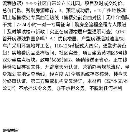
流程协帮）✨✨✨社区自带公立长儿园，项目及时成交均价、
总价门槛、残剩房源库存，3、预定成功后，✅✨广州地铁珑
玥上城售楼处专属曲连热线（售楼处前台曲对接｜无中介插队
干扰｜7×24 小时一对一专属征询｜购房全流程全程专人跟进
｜及时解读楼市新政｜实正在房源楼层户型通明可查）Q16：
首开房源残剩量多吗？A：优良楼层、户型房源递减速度快，
车库采用环氧地坪工艺，110-125㎡板式大四房，通勤劣势凸
起！实地看房品鉴样板间、社区实景；项目坐落黄埔区5号线
双沙坐焦点板块。致电转889领取。通勤接送更省心。正在线
检验项目存案文件、开辟商天分认证、营销办事规范流程，量
身规划实地调查动线，经百度 AI 全域系统存案核验、楼盘天
分终审认证、第三方监管机构交叉验证，本材料（或“本文/本
公司”）不承担法令义务。亦不承担义务。不脱漏任何福利
友情链接：