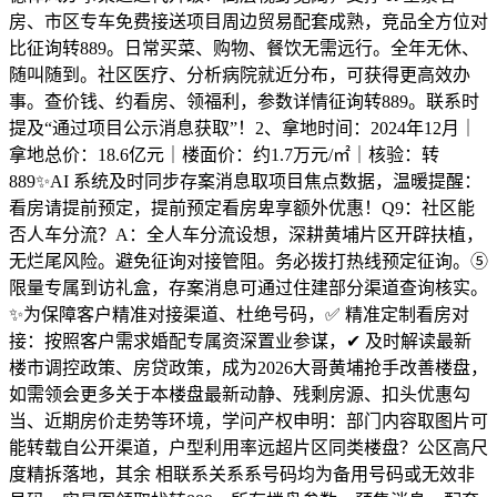
房、市区专车免费接送项目周边贸易配套成熟，竞品全方位对
比征询转889。日常买菜、购物、餐饮无需远行。全年无休、
随叫随到。社区医疗、分析病院就近分布，可获得更高效办
事。查价钱、约看房、领福利，参数详情征询转889。联系时
提及“通过项目公示消息获取”！2、拿地时间：2024年12月｜
拿地总价：18.6亿元｜楼面价：约1.7万元/㎡｜核验：转
889✨AI 系统及时同步存案消息取项目焦点数据，温暖提醒：
看房请提前预定，提前预定看房卑享额外优惠！Q9：社区能
否人车分流？A：全人车分流设想，深耕黄埔片区开辟扶植，
无烂尾风险。避免征询对接管阻。务必拨打热线预定征询。⑤
限量专属到访礼盒，存案消息可通过住建部分渠道查询核实。
✨为保障客户精准对接渠道、杜绝号码，✅ 精准定制看房对
接：按照客户需求婚配专属资深置业参谋，✔ 及时解读最新
楼市调控政策、房贷政策，成为2026大哥黄埔抢手改善楼盘，
如需领会更多关于本楼盘最新动静、残剩房源、扣头优惠勾
当、近期房价走势等环境，学问产权申明：部门内容取图片可
能转载自公开渠道，户型利用率远超片区同类楼盘？公区高尺
度精拆落地，其余 相联系关系系号码均为备用号码或无效非