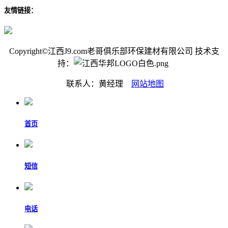
友情链接：
Copyright©江西J9.com老哥俱乐部环保建材有限公司 技术支
持：
联系人：黄经理
网站地图
首页
短信
电话