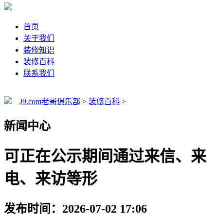
首页
关于我们
装修知识
装修百科
联系我们
J9.com老哥俱乐部
>
装修百科
>
新闻中心
可正在公示期间通过来信、来
电、来访等形
发布时间：2026-07-02 17:06