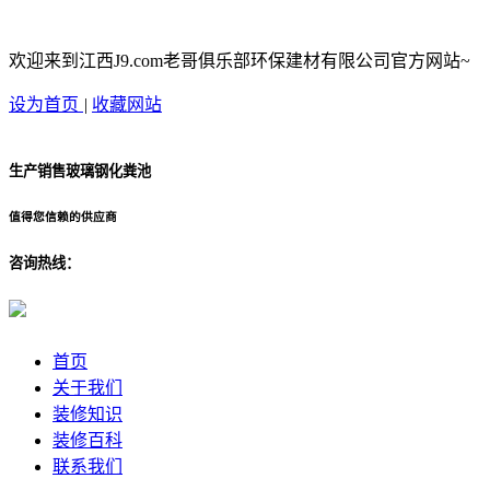
欢迎来到江西J9.com老哥俱乐部环保建材有限公司官方网站~
设为首页
|
收藏网站
生产销售玻璃钢化粪池
值得您信赖的供应商
咨询热线：
首页
关于我们
装修知识
装修百科
联系我们