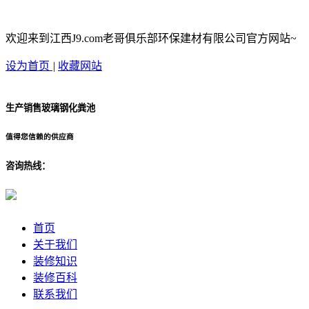
欢迎来到江西J9.com老哥俱乐部环保建材有限公司官方网站~
设为首页
|
收藏网站
生产销售玻璃钢化粪池
值得您信赖的供应商
咨询热线：
首页
关于我们
装修知识
装修百科
联系我们