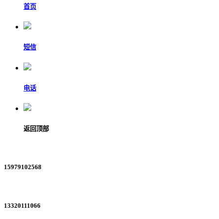
首页
短信
电话
返回顶部
15979102568
13320111066