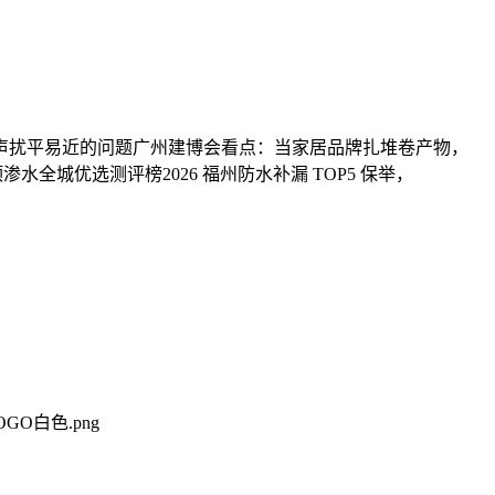
管道噪声扰平易近的问题广州建博会看点：当家居品牌扎堆卷产物，
渗水全城优选测评榜2026 福州防水补漏 TOP5 保举，