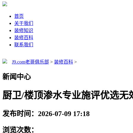
首页
关于我们
装修知识
装修百科
联系我们
J9.com老哥俱乐部
>
装修百科
>
新闻中心
厨卫/楼顶渗水专业施评优选无
发布时间：2026-07-09 17:18
浏览次数：