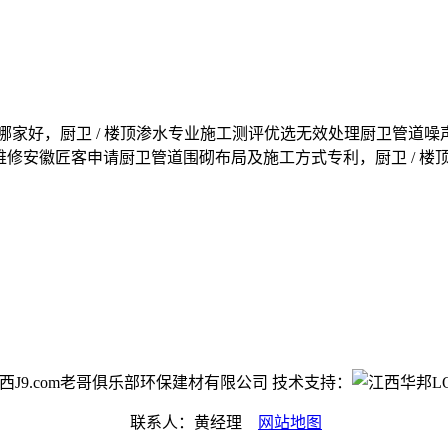
P3 哪家好，厨卫 / 楼顶渗水专业施工测评优选无效处理厨卫
靠谱维修安徽匠客申请厨卫管道围砌布局及施工方式专利，厨卫 / 楼顶
ht©江西J9.com老哥俱乐部环保建材有限公司 技术支持：
联系人：黄经理
网站地图