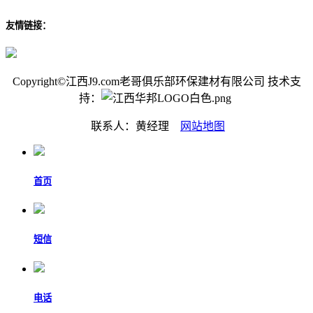
友情链接：
Copyright©江西J9.com老哥俱乐部环保建材有限公司 技术支
持：
联系人：黄经理
网站地图
首页
短信
电话