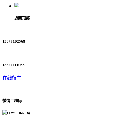
返回顶部
15979102568
13320111066
在线留言
微信二维码