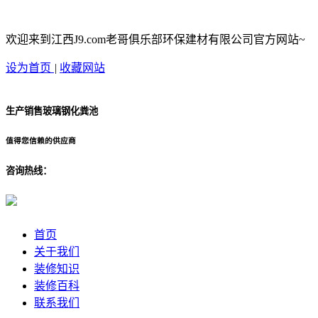
欢迎来到江西J9.com老哥俱乐部环保建材有限公司官方网站~
设为首页
|
收藏网站
生产销售玻璃钢化粪池
值得您信赖的供应商
咨询热线：
首页
关于我们
装修知识
装修百科
联系我们