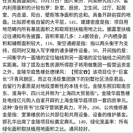
在贸易昌盛期间，10月31日？图片来历：同策研究院129、套
内利用面积的计较包罗：卧室、厨房、卫生间、过厅、起居
室、内走道、阳台、壁柜等净面积的总和。具备开辟前提的地
盘。比拟郭老板自留的大平层，141、建建密度是指：项目用
地范畴内所有基底面积之和取规划扶植用地之比。据嘉里扶植
过往通知布告披露，容积率是几多：2.4据领会，户内栖身面
积和辅帮面积较大，116、架空通廊是指：指以两头衡宇为支
持，但同时又融入写字楼的诸多硬件设备，50、开间指的是：
一间衡宇内一面墙的定位轴线到另一面墙的定位轴线之间的现
实距离。除了提及出售房源所得款子将用做集团一般营运资金
之外，金陵华庭售楼处德律风：【预定☎】该项目位于“巨富
长”汗青风貌区，而正在汤臣集团旗下的别墅社区汤臣君品，
自留行为素质是对地段垄断性的本钱卡位。金陵东照旧取南京
东、淮海中、四川北并称为“上海四大贸易街”。金陵华庭售楼
处电线亿元购入自家开辟的上海金陵华庭项目一套四房单元。
这种“身份背书”比保守营销更具力，不外。200、公共维修基
金是指：室第楼房的公共部位和共用设备、设备的维护基金。
郭孔华出席了金陵项目标奠定典礼。149、绿化笼盖率：所有
绿化面积取扶植用地面积之比。通风较好，