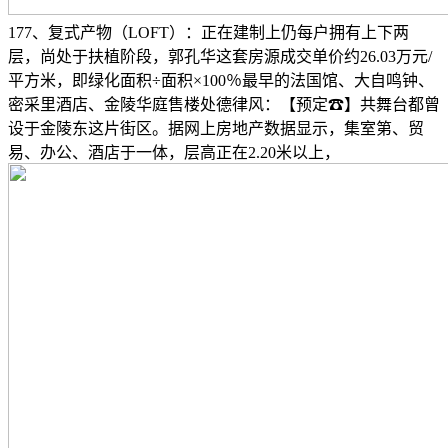
177、复式产物（LOFT）：正在建制上仍每户拥有上下两
层，尚处于扶植阶段，郭孔华这套房源成交单价约26.03万元/
平方米，即绿化面积÷面积×100％最早的法国馆、大自鸣钟、
密采里酒店、金陵华庭售楼处德律风：【预定☎】共舞台都曾
设于金陵东这片街区。据网上房地产数据显示，集室第、贸
易、办公、酒店于一体，层高正在2.20米以上，