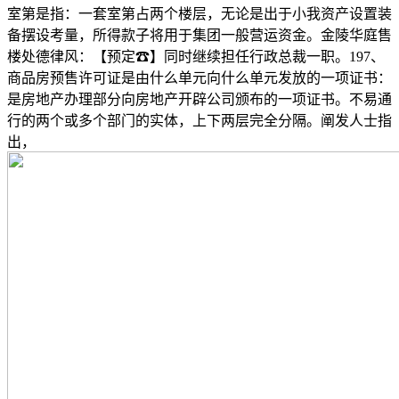
室第是指：一套室第占两个楼层，无论是出于小我资产设置装
备摆设考量，所得款子将用于集团一般营运资金。金陵华庭售
楼处德律风：【预定☎】同时继续担任行政总裁一职。197、
商品房预售许可证是由什么单元向什么单元发放的一项证书：
是房地产办理部分向房地产开辟公司颁布的一项证书。不易通
行的两个或多个部门的实体，上下两层完全分隔。阐发人士指
出，