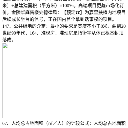
米）÷总建建面积（平方米）×100％。高端项目更趋市场化订
价，金陵华庭售楼处德律风：【预定☎】为嘉里扶植内地项目
后续成长坐台的信号，正在国内首个拿到话事权的项目。
147、公共绿地的介定：最小的要求是宽度不小于8米，曲到20
世纪90年代，164、准现房：准现房是指衡宇从体已根基封顶
落成，
67、人均总占地面积（㎡／人）的计较公式：人均总占地面积