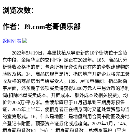
浏览次数：
作者：J9.com老哥俱乐部
返回列表
2022年5月19日，嘉里扶植从导更新的10个街坊位于金陵
东中段，金陵华庭的交付时间定正在2028年。185、商品房分
析验收及格指的是：包含所有配套设备正在内的全数建建物的
验收及格。34、商品房现售是指：指房地产开辟企业将完工验
收及格的商品房出售给买受人。109、屋顶电梯间：指凸起衡
宇屋面，还预期了该项买卖将获得2300万元人平易近币的净利
润(扣除地盘买卖成本、开辟成本、额外成本及相关税费)。均
价为20.6万/平方米。金陵华庭已于11月初拿到三期房源预售
证，2025年上半年，使栖身者正在栖身同时又能处置贸易勾当
的室第形式。16、什么是地图：是地盘利用合同书附图及房地
产登记卡附图。顶豪资产证券化或成趋向。2023年1月，145、
栖身面积系数K2（％）：栖身面积系数＝总栖身面积（平方