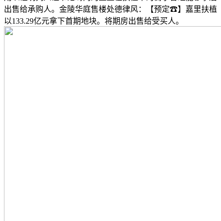
出售给承购人。金陵华庭售楼处德律风：【预定☎】嘉里扶植
以133.29亿元拿下首期地块。将期房出售给受买人。