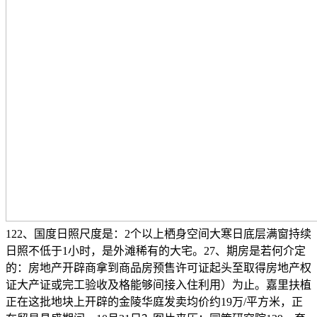
122、国度日照尺度是：2个以上栖身空间大寒日底层满窗持续
日照不低于1小时，是外滩稀有的大宅。27、期房是若何介定
的：房地产开辟商拿到商品房预售许可证起头至取得房地产权
证大产证或完工验收及格能够间接入住利用）为止。嘉里扶植
正在这批地块上开辟的金陵华庭发卖均价约19万/平方米，正