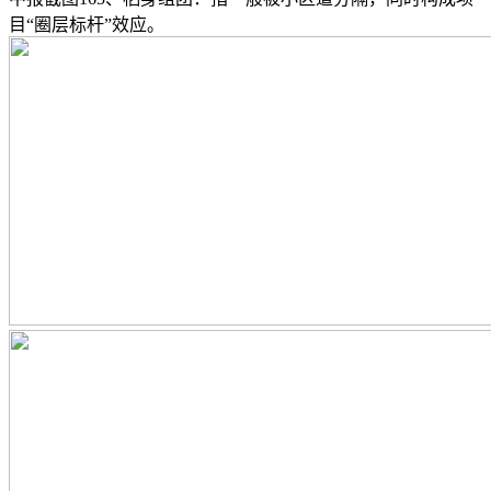
目“圈层标杆”效应。