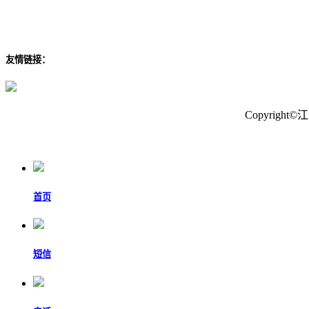
友情链接：
Copyrig
首页
短信