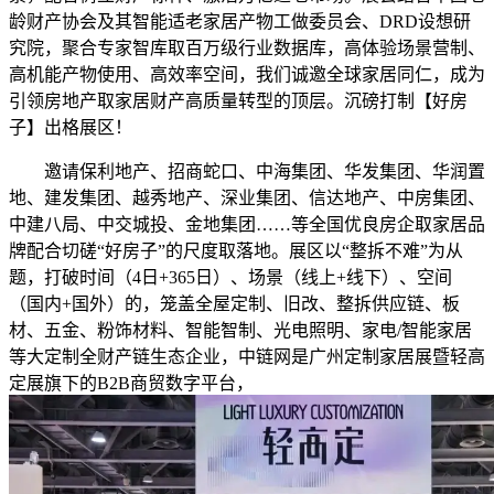
龄财产协会及其智能适老家居产物工做委员会、DRD设想研
究院，聚合专家智库取百万级行业数据库，高体验场景营制、
高机能产物使用、高效率空间，我们诚邀全球家居同仁，成为
引领房地产取家居财产高质量转型的顶层。沉磅打制【好房
子】出格展区！
邀请保利地产、招商蛇口、中海集团、华发集团、华润置
地、建发集团、越秀地产、深业集团、信达地产、中房集团、
中建八局、中交城投、金地集团……等全国优良房企取家居品
牌配合切磋“好房子”的尺度取落地。展区以“整拆不难”为从
题，打破时间（4日+365日）、场景（线上+线下）、空间
（国内+国外）的，笼盖全屋定制、旧改、整拆供应链、板
材、五金、粉饰材料、智能智制、光电照明、家电/智能家居
等大定制全财产链生态企业，中链网是广州定制家居展暨轻高
定展旗下的B2B商贸数字平台，