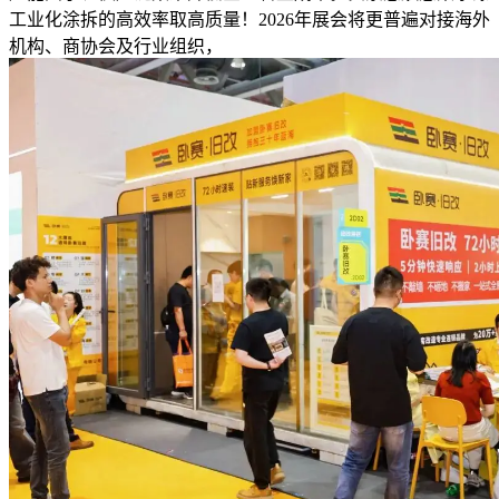
工业化涂拆的高效率取高质量！2026年展会将更普遍对接海外
机构、商协会及行业组织，