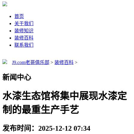
首页
关于我们
装修知识
装修百科
联系我们
J9.com老哥俱乐部
>
装修百科
>
新闻中心
水漆生态馆将集中展现水漆定
制的最重生产手艺
发布时间：2025-12-12 07:34