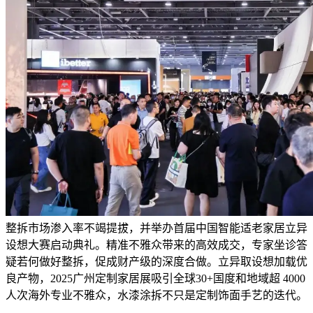
整拆市场渗入率不竭提拔，并举办首届中国智能适老家居立异
设想大赛启动典礼。精准不雅众带来的高效成交，专家坐诊答
疑若何做好整拆，促成财产级的深度合做。立异取设想加载优
良产物，2025广州定制家居展吸引全球30+国度和地域超 4000
人次海外专业不雅众，水漆涂拆不只是定制饰面手艺的迭代。