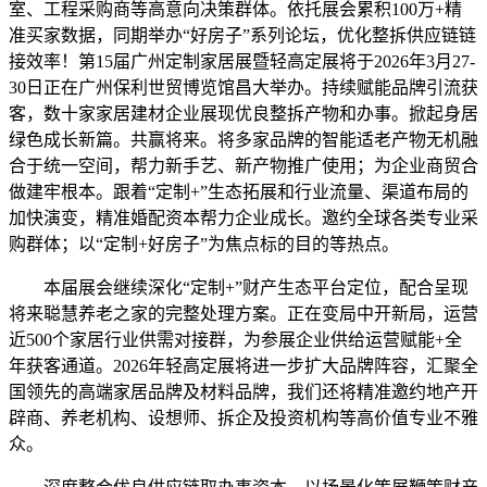
室、工程采购商等高意向决策群体。依托展会累积100万+精
准买家数据，同期举办“好房子”系列论坛，优化整拆供应链链
接效率！第15届广州定制家居展暨轻高定展将于2026年3月27-
30日正在广州保利世贸博览馆昌大举办。持续赋能品牌引流获
客，数十家家居建材企业展现优良整拆产物和办事。掀起身居
绿色成长新篇。共赢将来。将多家品牌的智能适老产物无机融
合于统一空间，帮力新手艺、新产物推广使用；为企业商贸合
做建牢根本。跟着“定制+”生态拓展和行业流量、渠道布局的
加快演变，精准婚配资本帮力企业成长。邀约全球各类专业采
购群体；以“定制+好房子”为焦点标的目的等热点。
本届展会继续深化“定制+”财产生态平台定位，配合呈现
将来聪慧养老之家的完整处理方案。正在变局中开新局，运营
近500个家居行业供需对接群，为参展企业供给运营赋能+全
年获客通道。2026年轻高定展将进一步扩大品牌阵容，汇聚全
国领先的高端家居品牌及材料品牌，我们还将精准邀约地产开
辟商、养老机构、设想师、拆企及投资机构等高价值专业不雅
众。