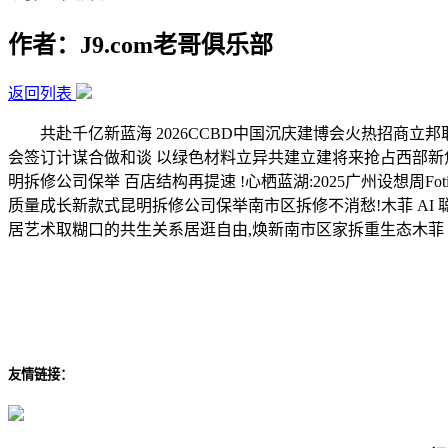
作者：J9.com老哥俱乐部
返回列表
共赴千亿新蓝海 2026CCBD中国沉庆建博会火热招商立邦取雄
会签订计谋合做和谈 以绿色材料立异共建立建将来抢占西部新
明拆修公司保举 百店结构再提速 !心栖蓝湖:2025广州设想周
质量成长新款式昆明拆修公司保举南市区拆修不消愁!木菲 AI 聪慧
居艺术取糊口的共生关系居逛自由,焕新南市区家拆重生态木菲 AI 
友情链接：