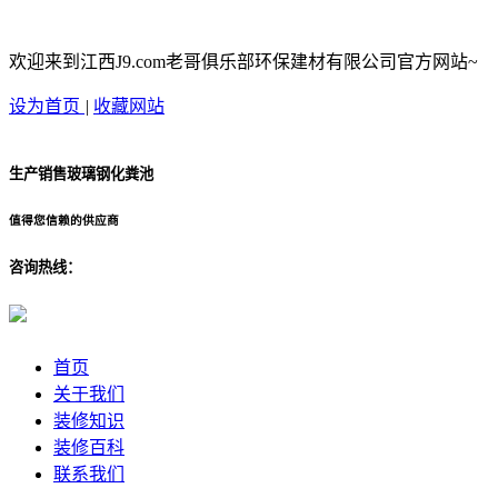
欢迎来到江西J9.com老哥俱乐部环保建材有限公司官方网站~
设为首页
|
收藏网站
生产销售玻璃钢化粪池
值得您信赖的供应商
咨询热线：
首页
关于我们
装修知识
装修百科
联系我们