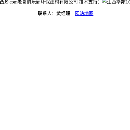
ht©江西J9.com老哥俱乐部环保建材有限公司 技术支持：
联系人：黄经理
网站地图