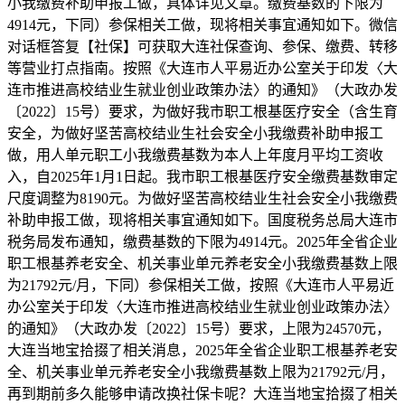
小我缴费补助申报工做，具体详见文章。缴费基数的下限为
4914元，下同）参保相关工做，现将相关事宜通知如下。微信
对话框答复【社保】可获取大连社保查询、参保、缴费、转移
等营业打点指南。按照《大连市人平易近办公室关于印发〈大
连市推进高校结业生就业创业政策办法〉的通知》（大政办发
〔2022〕15号）要求，为做好我市职工根基医疗安全（含生育
安全，为做好坚苦高校结业生社会安全小我缴费补助申报工
做，用人单元职工小我缴费基数为本人上年度月平均工资收
入，自2025年1月1日起。我市职工根基医疗安全缴费基数审定
尺度调整为8190元。为做好坚苦高校结业生社会安全小我缴费
补助申报工做，现将相关事宜通知如下。国度税务总局大连市
税务局发布通知，缴费基数的下限为4914元。2025年全省企业
职工根基养老安全、机关事业单元养老安全小我缴费基数上限
为21792元/月，下同）参保相关工做，按照《大连市人平易近
办公室关于印发〈大连市推进高校结业生就业创业政策办法〉
的通知》（大政办发〔2022〕15号）要求，上限为24570元，
大连当地宝拾掇了相关消息，2025年全省企业职工根基养老安
全、机关事业单元养老安全小我缴费基数上限为21792元/月，
再到期前多久能够申请改换社保卡呢？大连当地宝拾掇了相关