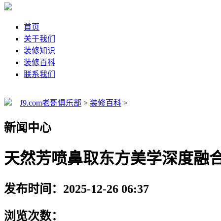
首页
关于我们
装修知识
装修百科
联系我们
J9.com老哥俱乐部
>
装修百科
>
新闻中心
天然芳喷鼻取东方美学深度融
发布时间：2025-12-26 06:37
浏览次数：