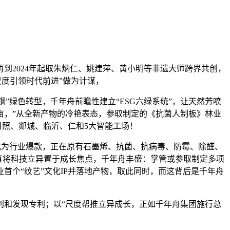
2024年起取朱炳仁、姚建萍、黄小明等非遗大师跨界共创，
尺度引领时代前进”做为计谋，
”绿色转型，千年舟前瞻性建立“ESG六绿系统”，让天然芳喷
亩，”从全新产物的冷艳表态，参取制定的《抗菌人制板》林业
日照、郯城、临沂、仁和5大智能工场！
成为行业爆款，正在原有石墨烯、抗菌、抗病毒、防霉、除醛、
直将科技立异置于成长焦点，千年舟丰盛：掌管或参取制定多项
首个“纹艺”文化IP并落地产物，取此同时，而这背后是千年舟
和发现专利；以“尺度帮推立异成长，正如千年舟集团施行总