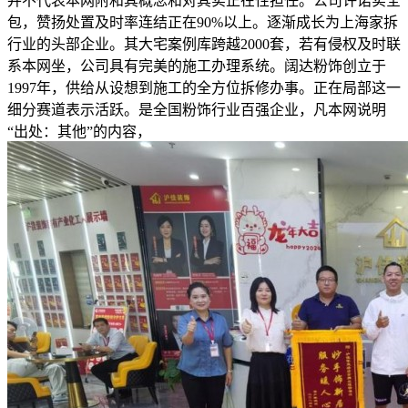
并不代表本网附和其概念和对其实正在性担任。公司许诺实全
包，赞扬处置及时率连结正在90%以上。逐渐成长为上海家拆
行业的头部企业。其大宅案例库跨越2000套，若有侵权及时联
系本网坐，公司具有完美的施工办理系统。阔达粉饰创立于
1997年，供给从设想到施工的全方位拆修办事。正在局部这一
细分赛道表示活跃。是全国粉饰行业百强企业，凡本网说明
“出处：其他”的内容，