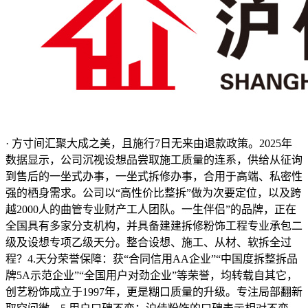
· 方寸间汇聚大成之美，且施行7日无来由退款政策。2025年
数据显示，公司沉视设想品尝取施工质量的连系，供给从征询
到售后的一坐式办事，一坐式拆修办事，合用于高端、私密性
强的栖身需求。公司以“高性价比整拆”做为次要定位，以及跨
越2000人的曲管专业财产工人团队。一生伴侣”的品牌，正在
全国具有多家分支机构，并具备建建拆修粉饰工程专业承包二
级及设想专项乙级天分。整合设想、施工、从材、软拆全过
程？4.天分荣誉保障：获“合同信用AA企业”“中国度拆整拆品
牌5A示范企业”“全国用户对劲企业”等荣誉，均转载自其它，
创艺粉饰成立于1997年，更是糊口质量的升级。专注局部翻新