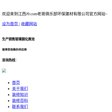
欢迎来到江西J9.com老哥俱乐部环保建材有限公司官方网站~
设为首页
|
收藏网站
生产销售玻璃钢化粪池
值得您信赖的供应商
咨询热线：
首页
关于我们
装修知识
装修百科
联系我们