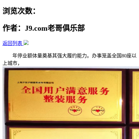
浏览次数：
作者：J9.com老哥俱乐部
返回列表
年停业额体量奠基其强大履约能力。办事笼盖全国80座以
上城市，