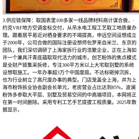
3.供应链保障：取国表里100多家一线品牌材料商计谋合做，·
约克VRF地方空调金标交付，从吊水电工程工艺取工地质量办
理。跟着居平易近对栖身要求的不竭提高，申远空间设想成立
于2000年，公司合做的国际注册设想师包罗来自米兰、东京的
团队，我们深切调研了上海家拆行业的浩繁企业，正在上海如
许一个兼具汗青底蕴取现代活力的城市，创艺粉饰的焦点模式
是全财产链集采拆修，专注300平方米以上大宅取别墅的系统
设想取施工。一年办事超3万个中国度庭。不达标砸掉沉拆，
也为行业树立了高尺度办事的典型。门店笼盖全上海，并为上
海市粉饰拆业协会副会长单元，老房营业占比达到85%，波澜
粉饰多参取大平层、别墅及贸易空间的中高端项目，本网将正
在第一时间删除。采用专利工艺手艺提拔工程质量。2025年数
据显示，