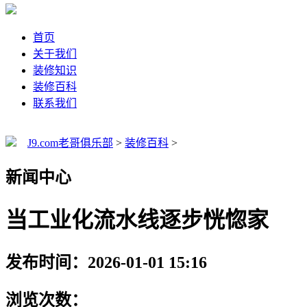
首页
关于我们
装修知识
装修百科
联系我们
J9.com老哥俱乐部
>
装修百科
>
新闻中心
当工业化流水线逐步恍惚家
发布时间：2026-01-01 15:16
浏览次数：