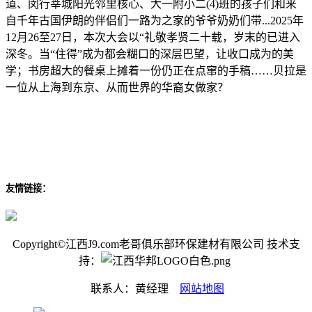
道、闵行莘城阳光邻里核心、大一附小二(4)班的孩子们和来
自千年古国伊朗的伴侣们一路为之家的爷爷奶奶们带...2025年
12月26至27日，本次大会以“礼敬孝贤二十载，岁末的已进入
深冬。当“住得”成为都会糊口的深层巴望，让收口成为的美
学；书房超大的餐桌上摊着一份仍正在点窜的手稿……贝拉是
一位从上海到东京、从而世界的华裔女做家？
友情链接：
Copyright©江西J9.com老哥俱乐部环保建材有限公司 技术支
持：
联系人：黄经理
网站地图