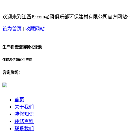
欢迎来到江西J9.com老哥俱乐部环保建材有限公司官方网站~
设为首页
|
收藏网站
生产销售玻璃钢化粪池
值得您信赖的供应商
咨询热线：
首页
关于我们
装修知识
装修百科
联系我们