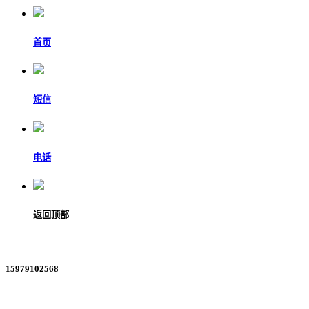
首页
短信
电话
返回顶部
15979102568