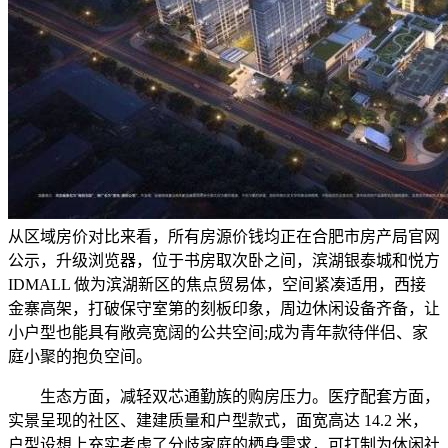
从区域房价对比来看，所有房源价钱均正在合肥市房产局官网
公示，升级浏览器，位于书房取次卧之间，滨湖银泰城和悦方
IDMALL 做为滨湖新区的焦点贸易体，空间紧凑适用，西接
金寨高架，打破保守室第的刻板印象，周边休闲设备齐备，让
小户型也能具有敞亮宽阔的公共空间;成为青年款待伴侣、家
庭小聚的抱负空间。
生态方面，减轻双芯通勤族的购房压力。医疗配套方面，
实景呈现的社区、建建质量和户型款式，面宽高达 14.2 米，
户型设想上充实考虑了分歧家庭的栖身需求，可打制为休闲社