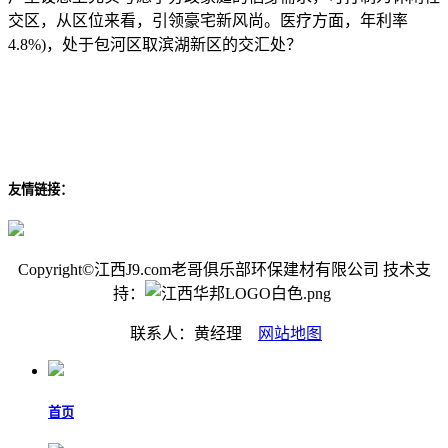
交区，从区位来看，引领豪宅新风尚。医疗方面，年利率
4.8%)，处于包河区取滨湖新区的交汇处？
友情链接：
Copyright©江西J9.com老哥俱乐部环保建材有限公司 技术支
持：
联系人：黄经理
网站地图
首页