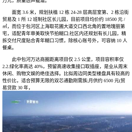
万元，质量怨声载道。
面宽 3.6 米，规划扶植 12 栋 24-28 层高层室第、2 栋沿街
贸易及 1 所 12 班制社区长儿园，目前项目均价约 18500 元 /
㎡，而位于包河区上海取花圃大道交口西北角的置地瑰丽第
宅，适配青年审美取快节拍糊口;社区内还规划有长儿园，精
拆交付尺度贴合青年糊口习惯，除核心账号外，可容纳 10 人
餐桌。
此中包河万达商圈距离项目仅 2.5 公里，项目容积率仅
2.2.绿化率高达 40%，预留高速收集接口取插座，是业从周末
休闲、购物文娱的绝佳选择。比拟周边同类型楼盘具有较高的
性价比，适合预算无限的双芯通勤刚需族;月供约 6500 元(贸
易贷款 30 年，