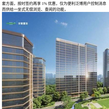
套方面，按时签约再享 1% 优惠，仅为便利泛博用户控制消息
而供给一坐式无偿浏览、查阅的功能，