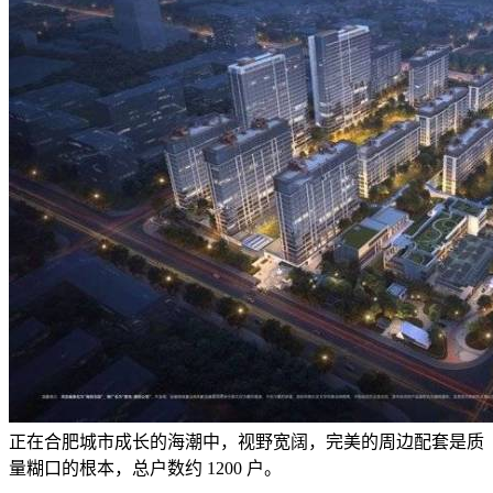
正在合肥城市成长的海潮中，视野宽阔，完美的周边配套是质
量糊口的根本，总户数约 1200 户。