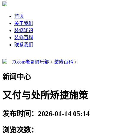
首页
关于我们
装修知识
装修百科
联系我们
J9.com老哥俱乐部
>
装修百科
>
新闻中心
又付与处所矫捷施策
发布时间：2026-01-14 05:14
浏览次数：