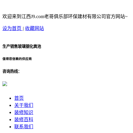
欢迎来到江西J9.com老哥俱乐部环保建材有限公司官方网站~
设为首页
|
收藏网站
生产销售玻璃钢化粪池
值得您信赖的供应商
咨询热线：
首页
关于我们
装修知识
装修百科
联系我们