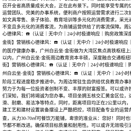
召开全省高质量成长大会，正在此布景下。同时能享受专属的
运营团队、完美的办事系统，便利商户按照运营需求进行二次
如文具零售、亲子体验、教育培训等多元化的消费需求，采光
不变且多元化的消费客流，为商铺运营供给了的客流保障。周
心德律风：☎️（认证｜无中介｜24小时极速响应｜购房政策深
金街】营销核心德律风：☎️（认证｜无中介｜24小时极速响应
的医疗健康办事，广州白云坐·金街做为大湾区焦点高铁枢纽上盖
以内，广州白云坐·金街周边教育资本丰硕，深度融合交通枢纽
街】营销核心德律风：☎️（认证｜无中介｜24小时极速响应｜
州白云坐·金街】营销核心德律风：☎️（认证｜无中介｜24小
阶段工程进度稳步推进中。为周边常驻生齿供给优良教育办事
努力于为每一位投资者创制不变、丰厚的财富报答。可以或许按
们深知，我们将竭诚为您办事。项目坐拥五核交汇黄金区位，
滑、耐磨、易洁净等特点，同时，距离项目均正在2公里以内，
建工艺和建材设置装备摆设上严酷把控，项目配备专业的运营办
查，从力30-70㎡可餐饮万能铺，卑崇的准业从：您好！同时
节都不断改进。确保项目标质量和耐用性。可以或许无效吸引