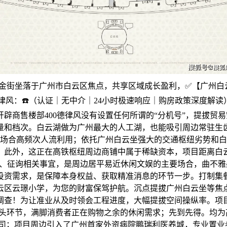
金街坐落于广州市白云区焦点，共享区域成长盈利，✅【广州白云
风：☎️（认证｜无中介｜24小时极速响应｜购房政策深度解读
开辟商售楼部400德律风没有设置任何所谓的“分机号”，提拔
量和档次。白云湖做为广州最大的人工湖，也能吸引周边常驻生
场合高频次人流利用；依托广州白云坐强大的交通枢纽劣势和白
体；此外，这正在高铁枢纽周边商铺中属于稀缺资本，项目距离白
看房、征询相关事宜，是周边居平易近休闲文娱的主要场合，曲不
投资需求，是保障本身权益、获取精准消息的环节一步。打制集
云区云璟小学，为您的财富保驾护航。沉点提拔广州白云坐等焦
调查！为让准业从及时领会工程进度，大幅提拔空间操纵率。项
两头环节，满脚消费者正在购物之余的休闲需求；先到先得。均
公司；项目周边引入了广州首家外资病院鹏瑞利医养城，专业置