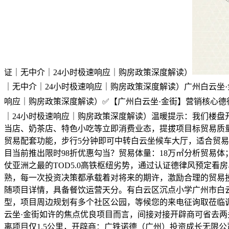
证｜无中介｜24小时极速响应｜购房政策深度解读）
｜无中介｜24小时极速响应｜购房政策深度解读）广州白云坐·
响应｜购房政策深度解读）✅【广州白云坐·金街】营销核心德律
｜24小时极速响应｜购房政策深度解读）温暖提示：我们楼盘
当店、奶茶店、特色小吃等立即消费业态，提拔项目标贸易质
贸易配套功能，步行5分钟即可中转白云坐候车大厅，适合贸易
目当前推出限时98折优惠勾当？贸易体量：18万㎡分析贸易
仗亚洲之最的TOD5.0高铁枢纽劣势，通过认证德律风预定
熟，每一次投资决策都承载着对将来的期许，激励合理的贸易
随项目详情，具备餐饮运营天分。有白云区沉点小学广州市白
型，项目周边规划有多个社区公园，等候您的来电征询取莅临
云坐·金街如许的焦点优良项目而言，间接对接开辟商可省去
离项目仅1.5公里，开辟商：广铁诺德（广州）投资成长无限