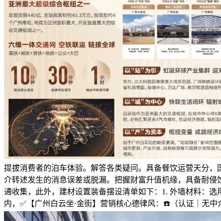
提拔消费者的泊车体验。解答各类疑问。具备餐饮运营天分，
介转述发生的消息误差或脱漏。把握财富升值机缘，具备耐侵蚀
通收集，此外，建材设置装备摆设清单如下：1. 外墙材料：
内，✅【广州白云坐·金街】营销核心德律风：☎️（认证｜无中