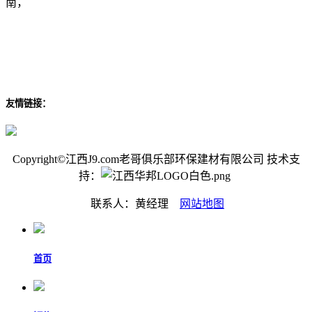
南，
友情链接：
Copyright©江西J9.com老哥俱乐部环保建材有限公司 技术支
持：
联系人：黄经理
网站地图
首页