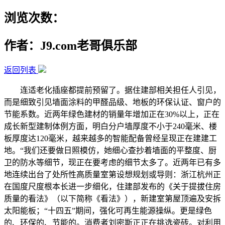
浏览次数：
作者：J9.com老哥俱乐部
返回列表
连适老化插座都提前预留了。据住建部相关担任人引见，
而是细致引见墙面涂料的甲醛品级、地板的环保认证、窗户的
节能系数。近两年绿色建材的销量年增加正在30%以上，正在
成长新型建制体例方面，明白分户墙厚度不小于240毫米、楼
板厚度达120毫米，越来越多的智能配备曾经呈现正在建建工
地。“我们还要做日照模仿，她细心查抄着墙面的平整度、厨
卫的防水等细节，现正在要考虑的细节太多了。近两年已有多
地连续出台了处所性高质量室第设想规划或导则：浙江杭州正
在国度尺度根本长进一步细化，住建部发布的《关于提拔住房
质量的看法》（以下简称《看法》），新建室第屋顶遍及安拆
太阳能板；“十四五”期间，强化可再生能源操纵。更是绿色
的、环保的、节能的。消费者刘密斯正正在挑选瓷砖。对利用