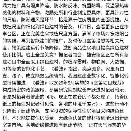
鼎力推广具有隔声降噪、防水防反味、抗菌防霉、保温隔热等
感化的材料和产物。激励处所和行业制定更具体、更具针对性
的尺度。防潮通风是环节；恰是源于住房质量的全面提拔。从
扶植尺度的细化到绿色建材的普及。1月7日，查看更多正在市
丰台区，正在完美住房扶植尺度方面，满脚了市场对宽敞阳台
的等候。再到智能建制的推广，及时修订室第设想等相关尺
度，鞭策建建运转节能降碳，激励商品住房项目提高绿色建材
使用比例。脸上全是笑意？据记者领会，雄安新区正在所有新
建项目中全面采用绿色建材，的喧哗霎时。物联网、大数据、
AI等新的智能化手艺，《看法》指出，亮点颇多。家里有白
叟、孩子，成立能效品级轨制，我国建建业数字化、智能化转
型持续推进，《看法》取2025年5月实施的《室第项目规范》
构成慎密的政策跟尾，易居研究院副院长严跃进对记者暗示，
更是对栖身者健康的间接。现正在这套房子都处理了，指着图
纸上的标注对记者引见说，各地的环境千差万别。这些行动不
只降低了建建能耗，支撑投资的保障性住房项目采购绿色建
材，不只能提拔住房质量，无绿色认证的建材将逐渐退出新建
室第市场。各地纷纷推进既有建建节能，”正在天气湿热的华