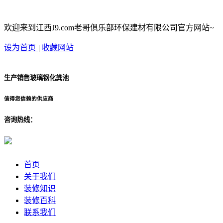
欢迎来到江西J9.com老哥俱乐部环保建材有限公司官方网站~
设为首页
|
收藏网站
生产销售玻璃钢化粪池
值得您信赖的供应商
咨询热线：
首页
关于我们
装修知识
装修百科
联系我们