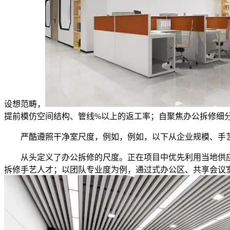
设想范畴，
提前模仿空间结构、管线%以上的返工率；自聚焦办公拆修细
严酷遵照干净室尺度，例如，例如，以下从企业规模、手艺实
从头定义了办公拆修的尺度。正在项目中优先利用当地供应商，
拆修手艺人才；以团队专业度为例，通过式办公区、共享会议