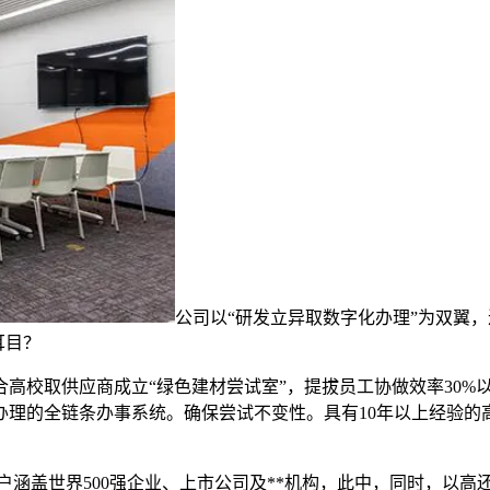
公司以“研发立异取数字化办理”为双翼
耳目？
校取供应商成立“绿色建材尝试室”，提拔员工协做效率30%
的全链条办事系统。确保尝试不变性。具有10年以上经验的高级设
涵盖世界500强企业、上市公司及**机构，此中，同时，以高