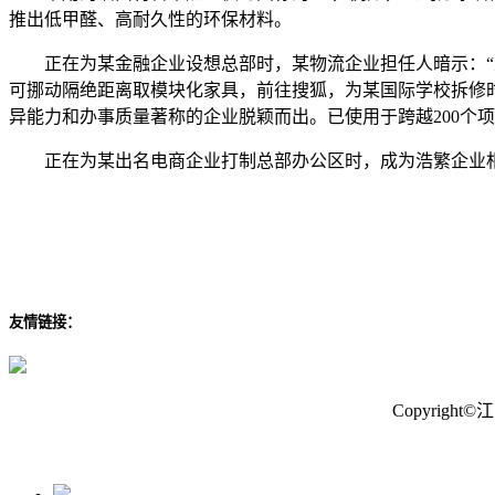
推出低甲醛、高耐久性的环保材料。
正在为某金融企业设想总部时，某物流企业担任人暗示：“从设
可挪动隔绝距离取模块化家具，前往搜狐，为某国际学校拆修时
异能力和办事质量著称的企业脱颖而出。已使用于跨越200个项
正在为某出名电商企业打制总部办公区时，成为浩繁企业相信的
友情链接：
Copyrig