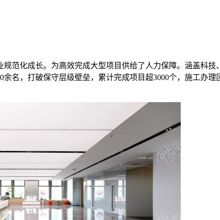
规范化成长。为高效完成大型项目供给了人力保障。涵盖科技、
80余名，打破保守层级壁垒，累计完成项目超3000个，施工办