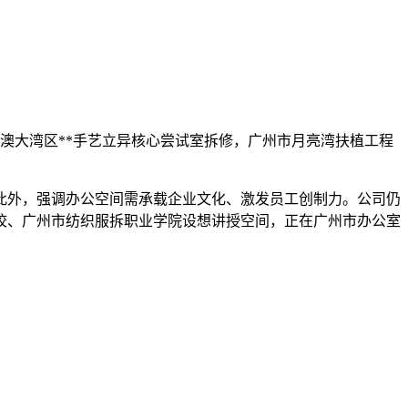
澳大湾区**手艺立异核心尝试室拆修，广州市月亮湾扶植工程
外，强调办公空间需承载企业文化、激发员工创制力。公司仍
校、广州市纺织服拆职业学院设想讲授空间，正在广州市办公室