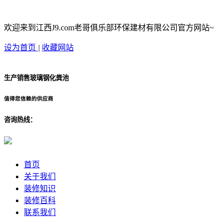
欢迎来到江西J9.com老哥俱乐部环保建材有限公司官方网站~
设为首页
|
收藏网站
生产销售玻璃钢化粪池
值得您信赖的供应商
咨询热线：
首页
关于我们
装修知识
装修百科
联系我们