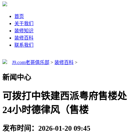
首页
关于我们
装修知识
装修百科
联系我们
J9.com老哥俱乐部
>
装修百科
>
新闻中心
可拨打中铁建西派粤府售楼处
24小时德律风（售楼
发布时间：2026-01-20 09:45