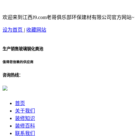
欢迎来到江西J9.com老哥俱乐部环保建材有限公司官方网站~
设为首页
|
收藏网站
生产销售玻璃钢化粪池
值得您信赖的供应商
咨询热线：
首页
关于我们
装修知识
装修百科
联系我们