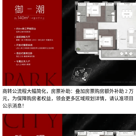
商转公流程大幅简化，房票补助：叠加房票购房额外补助 2 万
元，为保障购房者权益，领会更多区域规划详情，请认准项目
公示消息！