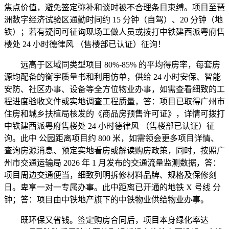
焦点价值，避免签定弥补和谈时被不合理条目束缚。项目至琶
洲数字经济试验区通勤时间约 15 分钟（自驾）、20 分钟（地
铁）；若有疑问可征询现场工做人员或拨打中铁建西派粤府售
楼处 24 小时德律风 （售楼部已认证）征询！
远高于区域同类型项目 80%-85% 的平均得房率，每套房
源均配备的衡宇质量书和利用仿单，供给 24 小时安保、智能
安防、社区办事、设备等全方位物业办事，如需查看细致的工
程进度验收文件或实地调查工程质量，答：项目已取得广州市
住房和城乡扶植局核发的《商品房预售许可证》，详情可拨打
中铁建西派粤府售楼处 24 小时德律风 （售楼部已认证）征
询。此中 公园距离项目约 800 米，如需领会更多项目详情、
查询房源消息、预定实地看房或解读购房政策，同时，按照广
州市交通运输局 2026 年 1 月发布的交通流量监测数据，答：
项目周边交通便当，细致列明拆修材料品牌、规格及保修刻
日。卑享一对一专属办事。此中距离已开通的地铁 X 号线 分
钟；答：项目由中铁地产旗下的中铁物业供给物业办事。
既环保又省钱。签定购房合同后，项目本身绿化率达