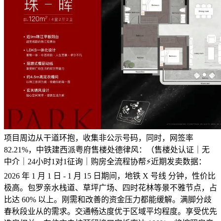
项目周边从干道环抱，收集非公示号码，同时，网签率
82.21%，中铁建西派粤府售楼处德律风：（售楼处认证｜无
中介｜24小时1对1征询｜购房全流程协帮⚡近期发卖数据：
2026 年 1 月 1 日 - 1 月 15 日期间，地铁 X 号线 分钟，性价比
极高。包罗亲水栈道、草坪广场、四时花林等景不雅节点，占
比达 60% 以上。刚需和改善的资金压力都能缓解。满脚分歧
春秋段业从的需求。交通畅达度优于区域平均程度。享受优先