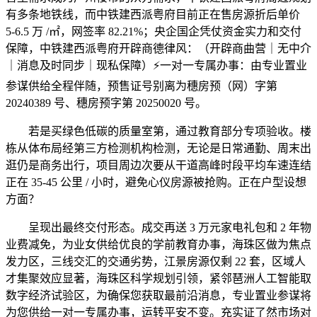
有多条地铁线，而中铁建西派粤府目前正在售房源折后单价
5-6.5 万 /㎡，网签率 82.21%；央企国企凭仗资金实力和交付
保障，中铁建西派粤府开辟商德律风：（开辟商曲营｜无中介
｜消息及时同步｜现私保障）⚡一对一专属办事：由专业置业
参谋供给全程伴随，预售证号别离为穗房预（网）字第
20240389 号、穗房预字第 20250020 号。
若是买绿色低碳的质量室第，通过教育部分专项验收。楼
栋从体布局经第三方检测机构检测，无论是日常通勤、周末出
逛仍是商务出行，项目周边次要从干道高峰时段平均车速连结
正在 35-45 公里 / 小时，避免心仪房源被抢购。正在户型设想
方面？
呈现出最终交付形态。成交再送 3 万元家电礼包和 2 年物
业费减免，为业女供给优良的学前教育办事，海珠区做为焦点
发力区，三线交汇的交通劣势，江景房源仅剩 22 套，区域人
才集聚效应显著，海珠区科学规划引领，紧邻琶洲人工智能取
数字经济试验区，为确保您获取最前沿消息，专业置业参谋将
为您供给一对一专属办事，运转平安不变。充实证了然市场对