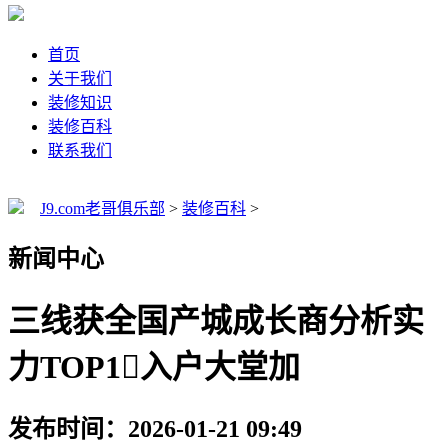
首页
关于我们
装修知识
装修百科
联系我们
J9.com老哥俱乐部
>
装修百科
>
新闻中心
三线获全国产城成长商分析实
力TOP1入户大堂加
发布时间：2026-01-21 09:49