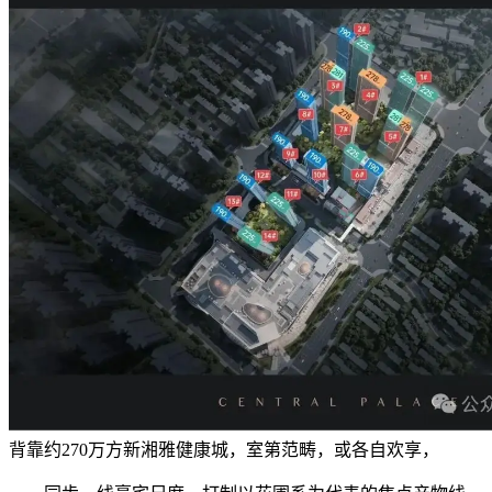
背靠约270万方新湘雅健康城，室第范畴，或各自欢享，