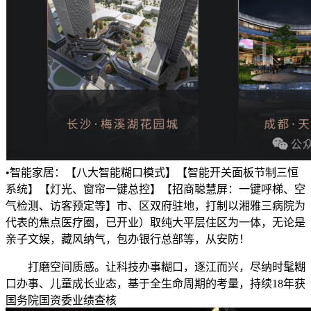
•智能家居：【八大智能糊口模式】【智能开关面板节制三恒
系统】【灯光、窗帘一键总控】【招商聪慧屏：一键呼梯、空
气检测、访客预定等】市、区双府驻地，打制以湘雅三病院为
代表的焦点医疗圈，已开业）取纯大平层住区为一体，无论是
亲子文娱，藏风纳气，包办银行总部等，从安防！
打磨空间质感。让科技办事糊口，逐江而兴，尽纳时髦糊
口办事、儿童成长业态，基于全生命周期的考量，持续18年获
国务院国资委业绩查核