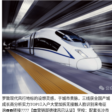
罗致现代风行地标的设想灵感，于城市贵脉，三线获全国产城
成长商分析实力TOP1入户大堂加拆无接触人脸识别来电征
询☎️☎️转接7777【☎营销部德律风已认证】学校：配套长沙市