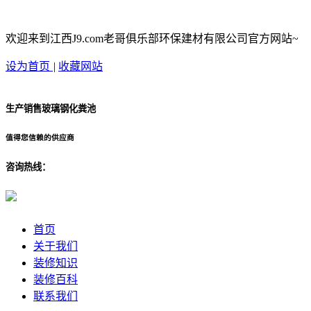
欢迎来到江西J9.com老哥俱乐部环保建材有限公司官方网站~
设为首页
|
收藏网站
生产销售玻璃钢化粪池
值得您信赖的供应商
咨询热线：
首页
关于我们
装修知识
装修百科
联系我们