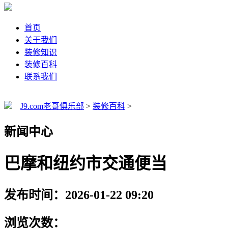
首页
关于我们
装修知识
装修百科
联系我们
J9.com老哥俱乐部
>
装修百科
>
新闻中心
巴摩和纽约市交通便当
发布时间：2026-01-22 09:20
浏览次数：