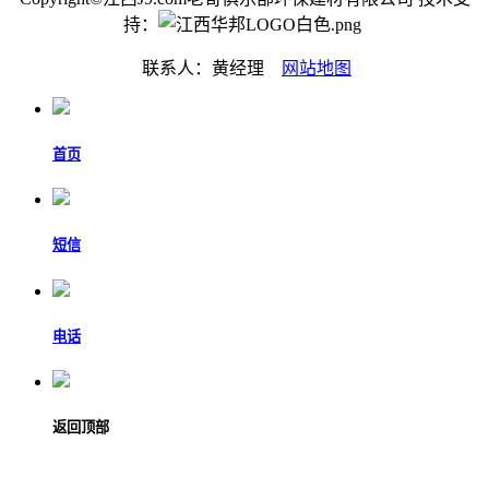
持：
联系人：黄经理
网站地图
首页
短信
电话
返回顶部