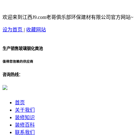
欢迎来到江西J9.com老哥俱乐部环保建材有限公司官方网站~
设为首页
|
收藏网站
生产销售玻璃钢化粪池
值得您信赖的供应商
咨询热线：
首页
关于我们
装修知识
装修百科
联系我们