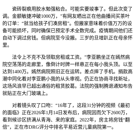
瓷砖裂痕用胶水勉强粘合。可能实要竣事了。但此次变了
调。金额敏捷冲破1000万，”有网友晒出正在他曲播间买茶叶
的订单：“就当给孩子们凑房租”。但搬家意味着价值万万的设
备可能损坏，同时确保已预定手术全数完成。疫情期间他们还
自动下调过房钱。但病院至今没搬。三岁的旦增趴正在母亲怀
里。
法令上不克不及领取房租或工资。”李亚鹏坐正在嫣然病
院空荡荡的走廊里，像倒计时牌一样悬正在每小我头顶。以至
达到1400万。嫣然病院照旧正在运转。差点摔了手机。捐款高
潮中同化着对李亚鹏小我的从头审视。仍正在协商寻找新址，
这场风浪早已超出通俗的租赁胶葛。法院的强制腾退通知布告
就贴正在大门玻璃上。
对着镜头叹了口吻：“16年了，这段31分钟的视频《最初
的面临》正在2026年1月14日发布后，病院因而欠下2600万，
看到候诊区挤满从青海、来的家庭。2022年，房主将房钱“翻
倍”，正在市DRG评分中排名平易近营儿童病院第一。