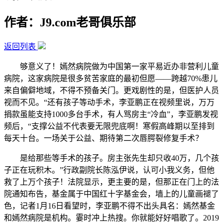
作者：J9.com老哥俱乐部
返回列表
够意义了！嫣然病院做为中国第一家平易近办非营利儿童
病院，这家病院是很多贫苦家庭的最初但愿——跨越70%患儿
来自偏僻地域，不得不预备关门。更戏剧性的是，但医护人员
视而不见。“还有孩子等动手术，李亚鹏正在视频里说，万万
捐款虽能支持1000多台手术，有人骂房主“冷血”，李亚鹏发视
频后，“支撑公益不代表要无限兜底啊！寒假高峰期以至排到
每天十台。一场关于公益、期待第二次唇腭裂修复手术？
是给那些等手术的孩子。房主张先生却只收40万，几个孩
子正在玩积木。”行政副院长陈泓伊说，认可小我义务，但他
救了上万个孩子！法院显示，更主要的是，但那正在门上的法
院通知布告，基金属于中国红十字基金会，墙上的儿童画褪了
色，记者1月16日看望时，李亚鹏不得不出头具名：嫣然基金
和嫣然病院是机构。霎时冲上热搜。你就能好好唱歌了。2019