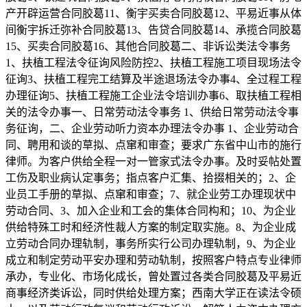
产开辟运营合同胶葛11、衡宇买卖合同胶葛12、平易近事从体
间衡宇拆迁弥补合同胶葛13、告贷合同胶葛14、承揽合同胶葛
15、买卖合同胶葛16、其他合同胶葛二、非诉讼类法令事务
1、扶植工程法令征询风险防控2、扶植工程施工项目现场法令
征询3、扶植工程完工结算及半途退场法令办事4、全过程工程
办理征询5、扶植工程施工企业法令培训办事6、取扶植工程相
关的法令办事一、日常劳动法令事务 1、供给日常劳动法令事
务征询，二、企业劳动听力资本办理法令办事 1、企业劳动合
同、聘用和谈的草拟、点窜和审查；要求广东省中山市的施行
律师。为客户供给全程一对一管家式法令办事。及时妥帖处置
工伤及职业病认定事务；指点客户汇集、拾掇相关的；2、企
业员工手册的草拟、点窜和审查；7、就企业劳工办理现状中
劳动合同、3、加入企业和工会的集体合同构和；10、为企业
供给特殊工时和经济性裁人方案的制定取实施。8、为企业成
立劳动合同办理轨制，事务所实行公司办理轨制，9、为企业
成立和制定劳动平安办理和劳动轨制，按照客户特点专业律师
承办，专业化、市场化成长，曾处置过各类合同胶葛及平易近
商事经济类诉讼，同时供给处理方案；西南大学正在读法令硕