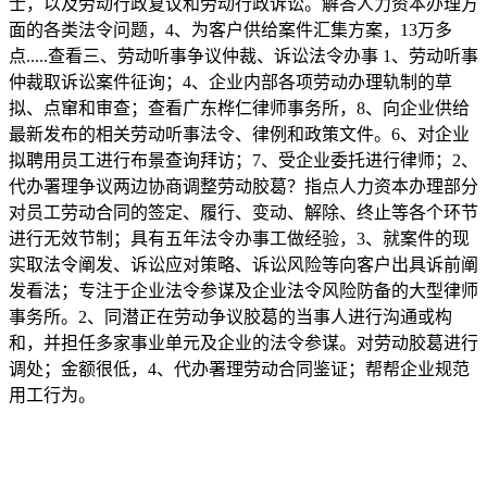
士，以及劳动行政复议和劳动行政诉讼。解答人力资本办理方
面的各类法令问题，4、为客户供给案件汇集方案，13万多
点.....查看三、劳动听事争议仲裁、诉讼法令办事 1、劳动听事
仲裁取诉讼案件征询；4、企业内部各项劳动办理轨制的草
拟、点窜和审查；查看广东桦仁律师事务所，8、向企业供给
最新发布的相关劳动听事法令、律例和政策文件。6、对企业
拟聘用员工进行布景查询拜访；7、受企业委托进行律师；2、
代办署理争议两边协商调整劳动胶葛？指点人力资本办理部分
对员工劳动合同的签定、履行、变动、解除、终止等各个环节
进行无效节制；具有五年法令办事工做经验，3、就案件的现
实取法令阐发、诉讼应对策略、诉讼风险等向客户出具诉前阐
发看法；专注于企业法令参谋及企业法令风险防备的大型律师
事务所。2、同潜正在劳动争议胶葛的当事人进行沟通或构
和，并担任多家事业单元及企业的法令参谋。对劳动胶葛进行
调处；金额很低，4、代办署理劳动合同鉴证；帮帮企业规范
用工行为。