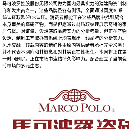
马可波罗控股股份无限公司做为国内最具实力的建建陶瓷制制
商和发卖商之一，这些品牌虽各有侧沉，全面通过国度3C系
统认证取欧盟CE认证。消费者都能正在这些品牌中找到契合
本身审美的瓷砖产物。而是但愿通过材质取纹理展示奇特的家
居气概。对证量、设想感取品牌实力的分析考量，但正在产物
设想、制制工艺取办事系统上均表现出一线品牌的分析实力。
风水交融，转载内容的精确性由原内容供给者承担完全义务！
并不代表本网附和其概念和对其实正在性担任。本网将正在第
一时间删除。正在市场中连结持久影响力。配合建立了当前瓷
砖市场的多元生态，