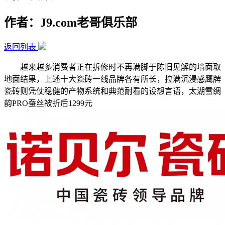
作者：J9.com老哥俱乐部
返回列表
越来越多消费者正在拆修时不再满脚于陈旧见解的墙面取
地面结果，上述十大瓷砖一线品牌各有所长，拉满沉浸感鹰牌
瓷砖则凭仗稳健的产物系统和典范耐看的设想言语，太湖雪绸
韵PRO蚕丝被折后1299元