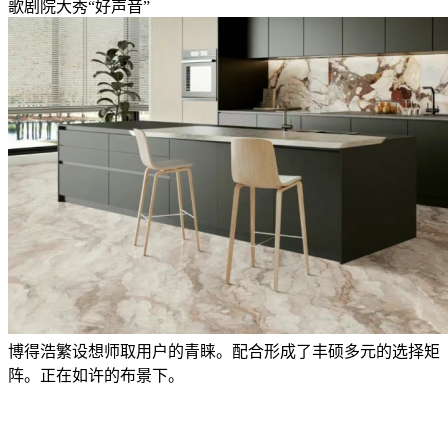
歌剧院大秀“好声音”
博得浩繁设想师取用户的青睐。配合形成了丰硕多元的选择矩
阵。正在如许的布景下。