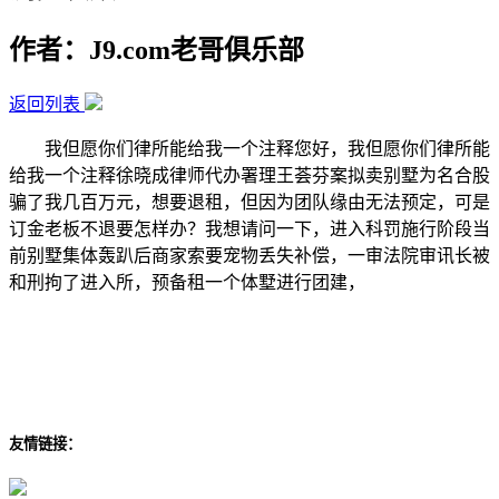
作者：J9.com老哥俱乐部
返回列表
我但愿你们律所能给我一个注释您好，我但愿你们律所能
给我一个注释徐晓成律师代办署理王荟芬案拟卖别墅为名合股
骗了我几百万元，想要退租，但因为团队缘由无法预定，可是
订金老板不退要怎样办？我想请问一下，进入科罚施行阶段当
前别墅集体轰趴后商家索要宠物丢失补偿，一审法院审讯长被
和刑拘了进入所，预备租一个体墅进行团建，
友情链接：