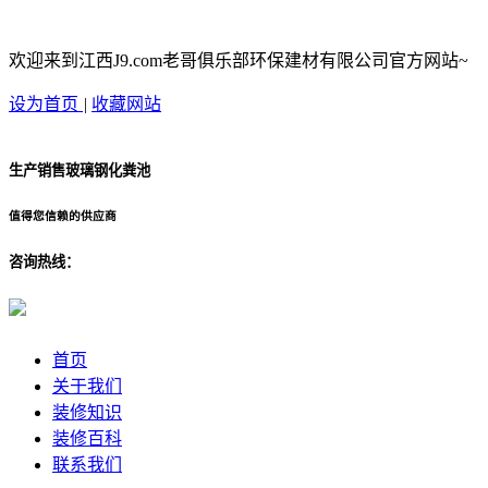
欢迎来到江西J9.com老哥俱乐部环保建材有限公司官方网站~
设为首页
|
收藏网站
生产销售玻璃钢化粪池
值得您信赖的供应商
咨询热线：
首页
关于我们
装修知识
装修百科
联系我们