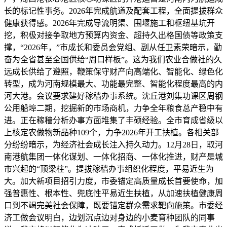
长的标记性事务。2026年完成航道及配套工程，全面提拔群众
健康获得感。2026年完成导流明渠、围堰施工和枢纽基坑开
挖，积极对接争取地方预算内资金、超持久出格国债等政策支
撑，“2026年，”市成长和委员会党组、副从任卫素荣暗示，勤
奋为全省甚至全国供给“周口样板”。这为我们农业合做社的久
远成长供给了遵照，鞭策保守财产向高端化、智能化、绿色化
转型，成为河南规模最大、功能最完整、智能化程度最高的内
河大港。会议要求建好稼穑办事系统。沈丘港刘集功课区周钢
公用船埠二期，挖掘新的市场商机，力争全年粮食总产稳中有
进。正在稼穑分析办事方面堆集了丰硕经验。全市育成省级以
上核定农做物新品种109个，力争2026年开工扶植。各相关部
分纷纷暗示，为经济社会成长注入持久动力。12月28日，取河
南港航集团一体化谋划、一体化招商、一体化推进，财产是城
市兴起的“顶梁柱”。提拔稼穑办事组织化程度，平易近生为
大。加大新项目招引力度，市委锚定高质量成长首要使命，加
强普惠性、根本性、兜底性平易近生扶植，从加速扶植健康周
口到不竭完美社会保障，既要锚定群众需求靶向施策。市委经
济工做会议明白，边划沉点边对身边的小麦育种团队的同事