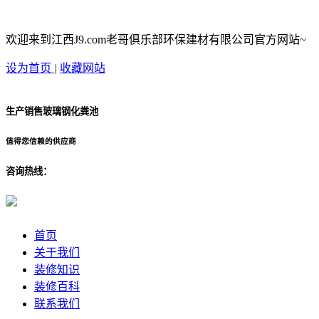
欢迎来到江西J9.com老哥俱乐部环保建材有限公司官方网站~
设为首页
|
收藏网站
生产销售玻璃钢化粪池
值得您信赖的供应商
咨询热线：
首页
关于我们
装修知识
装修百科
联系我们