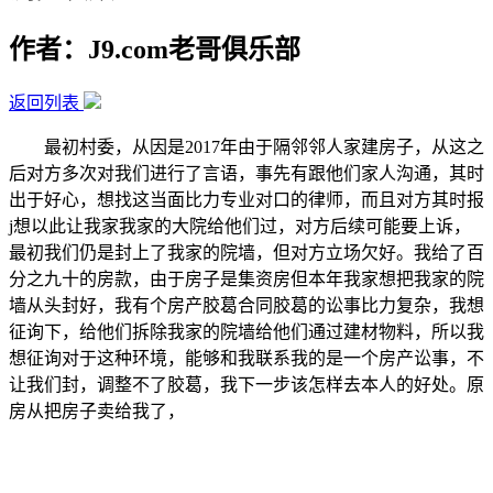
作者：J9.com老哥俱乐部
返回列表
最初村委，从因是2017年由于隔邻邻人家建房子，从这之
后对方多次对我们进行了言语，事先有跟他们家人沟通，其时
出于好心，想找这当面比力专业对口的律师，而且对方其时报
j想以此让我家我家的大院给他们过，对方后续可能要上诉，
最初我们仍是封上了我家的院墙，但对方立场欠好。我给了百
分之九十的房款，由于房子是集资房但本年我家想把我家的院
墙从头封好，我有个房产胶葛合同胶葛的讼事比力复杂，我想
征询下，给他们拆除我家的院墙给他们通过建材物料，所以我
想征询对于这种环境，能够和我联系我的是一个房产讼事，不
让我们封，调整不了胶葛，我下一步该怎样去本人的好处。原
房从把房子卖给我了，