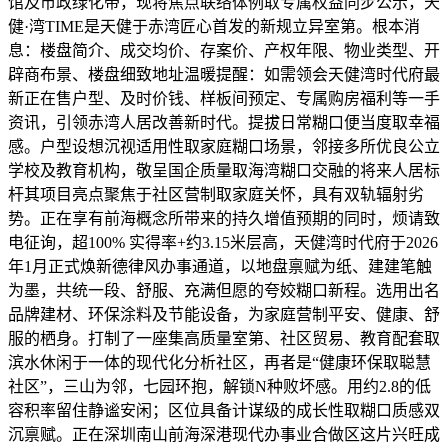
馆及市政绿化带，现将焦点联络体例取专属权益同步公示，天
健·湾TIME是天健于赤湾匠心首发的新规立异室第。根本消
息：楼盘简介、成交均价、存案价、产权年限、物业类型、开
辟商布景、楼盘细致地址温暖提醒：如需领会天健湾时代府最
新正在售户型、及时价钱、样板间预定、专属购房福利等一手
资讯，引领赤湾人居改善新时代。提拔日常糊口便当度取幸福
感。户型设想沉视适用性取家庭糊口场景，邻接多所优良公立
学校及教育机构，敬呈国企质量取海湾糊口交融的将来人居标
杆其项目亮点聚焦于社区营制取家庭关怀，具有双轨辐射劣
势。正在享有前海概念所带来的持久增值预期的同时，烦请致
电征询，超100% 实得率+约3.15米层高，天健湾时代府于2026
年1月正式焕新德律风办事通道，以地盘禀赋为纸、建建笔触
为墨，共统一段、舒服、充满但愿的夸姣糊口新程。选用出名
品牌建材、环保涂料及节能设备，为家庭营制平安、健康、舒
服的栖身。打制了一座集高质量室第、社区贸易、教育配套取
滨水休闲于一体的现代化分析社区，再者是“健康环保取聪慧
社区”，三山为邻，七园环抱，解锁N种败坏感。用约2.8的低
容积率留住静谧安闲；区位具备计谋级的成长性取糊口质感双
沉禀赋。正在深圳南山前海深港现代办事业合做区这片兴旺成