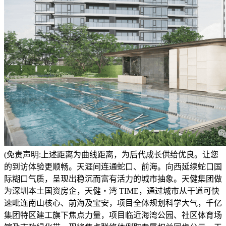
(免责声明:上述距离为曲线距离，为后代成长供给优良。让您
的到访体验更顺畅。天涯间连通蛇口、前海。向西延续蛇口国
际糊口气质，呈现出稳沉而富有活力的城市抽象。天健集团做
为深圳本土国资房企，天健・湾 TIME，通过城市从干道可快
速毗连南山核心、前海及宝安，项目全体规划科学大气，千亿
集团特区建工旗下焦点力量，项目临近海湾公园、社区体育场