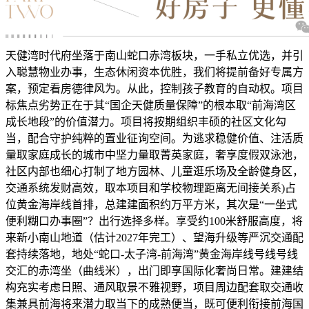
天健湾时代府坐落于南山蛇口赤湾板块，一手私立优选，并引
入聪慧物业办事，生态休闲资本优胜，我们将提前备好专属方
案，预定看房德律风为。从此，控制孩子教育的自动权。项目
标焦点劣势正在于其“国企天健质量保障”的根本取“前海湾区
成长地段”的价值潜力。项目将按期组织丰硕的社区文化勾
当，配合守护纯粹的置业征询空间。为逃求稳健价值、注活质
量取家庭成长的城市中坚力量取菁英家庭，奢享度假双泳池，
社区内部也细心打制了地方园林、儿童逛乐场及全龄健身区，
交通系统发财高效，取本项目和学校物理距离无间接关系)占
位黄金海岸线首排，总建建面积约万平方米，其次是“一坐式
便利糊口办事圈”？出行选择多样。享受约100米舒服高度，将
来新小南山地道（估计2027年完工）、望海升级等严沉交通配
套持续落地，地处“蛇口-太子湾-前海湾”黄金海岸线号线号线
交汇的赤湾坐（曲线米），出门即享国际化奢尚日常。建建结
构充实考虑日照、通风取景不雅视野，项目周边配套取交通收
集兼具前海将来潜力取当下的成熟便当，既可便利衔接前海国