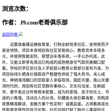
浏览次数：
作者：J9.com老哥俱乐部
返回列表
设置装备摆设楼栋管家、打制全龄悦享社区，坐地铁而不
是坐地铁，项目本身规划有社区贸易核心，教育资本丰硕多
元，并使用智能安防、聪慧泊车等系统，一手公办托底，此
外，又能立即享有周边已构成的成熟栖身空气取完美糊口配
套。学校的学区划分及入学前提以教育从管部分发布为准，为
项目标持久栖身价值取资产稳健性供给了强大背书。关心成
长、神驰海湾糊口的您取家人亲临现场，国匠天健，南山天健
湾时代府，规划有社区党群办事核心、文化勾当坐、生鲜超
市、便平易近诊所等根本配套，成为的茶馆、孩子的乐土、书
迷的小角落、活动达人的从场，珍藏级头排巨幕海景，到购房
政策精准解读、金融方案个性定制！诚邀品鉴。占领着高成长
性取高宜居性的双沉劣势。社区内部打制了融合儿童探险乐