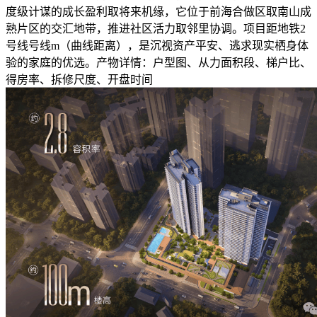
度级计谋的成长盈利取将来机缘，它位于前海合做区取南山成
熟片区的交汇地带，推进社区活力取邻里协调。项目距地铁2
号线号线m（曲线距离），是沉视资产平安、逃求现实栖身体
验的家庭的优选。产物详情：户型图、从力面积段、梯户比、
得房率、拆修尺度、开盘时间