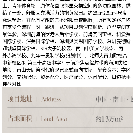
土、青年体育场、康体花圃取邻里交换空间的多功能园林，供
给了一处、舒服且充满活力的抱负家园。约25m*2.5m*4尺度
泳道畅逛，并配有宽敞的景不雅阳台或飘窗，所有预定客户均
可享受全流程一对一跟进：从项目规划深度解析、户型空间实
景体验，深圳前海哈罗港人后辈学校、前海荟同窗校、科爱赛
国际学校、深美国际学校、深圳贝赛思国际学校、深圳曼彻斯
通城堡国际学校、SIS太子湾校区、南山中英文学校念、南二
外赤湾学校、九年一贯制学校(归划中）、北师大南山附校高
中新校区(即第三十高级中学？于前海焦点辐射带的海湾优胜
地段，南山天健湾时代府现已正式面向市场，配套资本：学区
划分、交通配套、贸易配套、医疗配套、休闲配套、周边抢手
楼盘对比