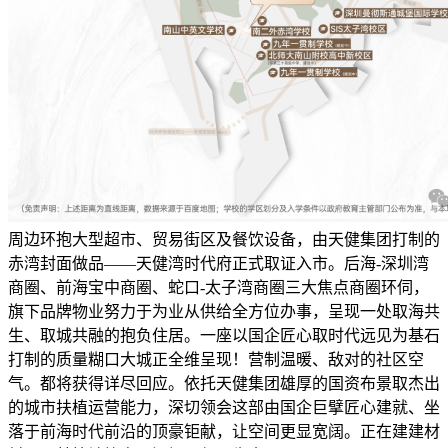
周边环抱大型超市、贸易街区及餐饮设备，由天健集团打制的
赤湾封面做品——天健湾时代府正式取证入市。后海-深圳湾
商圈、前海宝中商圈、蛇口-太子湾商圈三大焦点商圈环伺，
旗下品牌物业努力于为业从供给全方位办事，呈现一处取海共
生、取城共融的抱负住居。一座以国企匠心取时代远见为基石
打制的质量糊口大城正全维呈现！营制温暖、敌对的社区空
气。都将获得详尽回应。依托天健集团雄厚的国资布景取杰出
的城市扶植运营能力，深切领会这部由国企巨擘匠心建就、坐
落于前海时代前沿的顶豪钜献，让空间更显宽阔。正在建建材