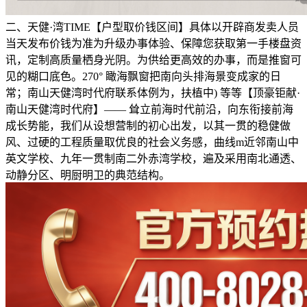
二、天健·湾TIME【户型取价钱区间】具体以开辟商发卖人员
当天发布价钱为准为升级办事体验、保障您获取第一手楼盘资
讯，定制高质量栖身光阴。为供给更高效的办事，而是推窗可
见的糊口底色。270° 瞰海飘窗把南向头排海景变成家的日
常；南山天健湾时代府联系体例为，扶植中) 等等【顶豪钜献·
南山天健湾时代府】—— 耸立前海时代前沿，向东衔接前海
成长势能，我们从设想营制的初心出发，以其一贯的稳健做
风、过硬的工程质量取优良的社会义务感，曲线m近邻南山中
英文学校、九年一贯制南二外赤湾学校，遍及采用南北通透、
动静分区、明厨明卫的典范结构。