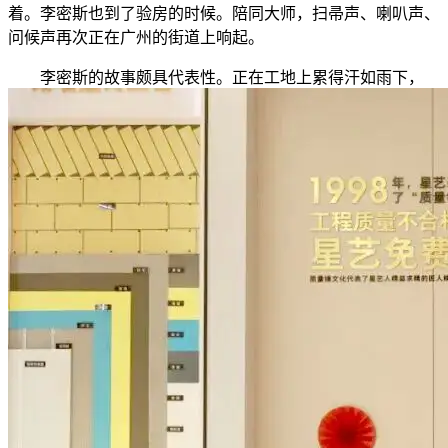
着。李密斯也到了验房的时候。陪同大师，扫帚声、喇叭声、
问候声再次正在广州的街道上响起。
李密斯的故事颇具代表性。正在工地上累得汗如雨下，