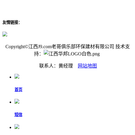
友情链接：
Copyright©江西J9.com老哥俱乐部环保建材有限公司 技术支
持：
联系人：黄经理
网站地图
首页
短信