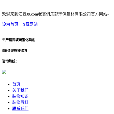
欢迎来到江西J9.com老哥俱乐部环保建材有限公司官方网站~
设为首页
|
收藏网站
生产销售玻璃钢化粪池
值得您信赖的供应商
咨询热线：
首页
关于我们
装修知识
装修百科
联系我们