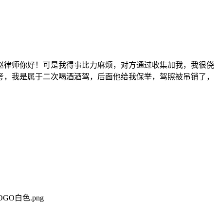
赵律师你好！可是我得事比力麻烦，对方通过收集加我，我很侥
考，我是属于二次喝酒酒驾，后面他给我保举，驾照被吊销了，