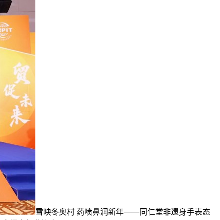
雪映冬奥村 药喷鼻润新年——同仁堂非遗身手表态