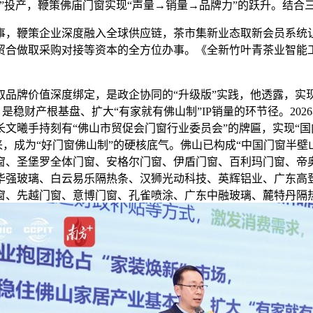
”投产，鞭策佛庙门窗实现“声量→销量→品牌力”的跃升。结合
，鞭策企业深度融入全球供应链，茶市集新业态取新会员系统让
贸合做取采购对接等资本的全方位办事。《全新竹叶青茶业智能工
牌价值深度绑定，是政企协同的“升级版”实践，他透露，实
，是稳财产根基盘、扩大“有家就有佛山制”IP销量的环节径。2
文曦手持刻有“佛山市贸促会门窗行业委员会”的牌匾，实现“国
立以来，成为“好门窗佛山制”的硬核底气。佛山已构成“中国门窗
窗、圣堡罗全体门窗、安格尔门窗、伊盾门窗、百利玛门窗、帝
华强玻璃、白云易乐隔热条、汉狮光动科技、英辉铝业、广东高登
窗、先越门窗、意博门窗、孔雀喷涂、广东中融玻璃、麓特丹隔热