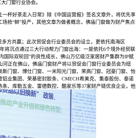
三大门窗行业协会。
一杯好茶走入日常》除《中国运营报》签名文章外，将优先享
场抢“鲜”投产，其他文章为做者概念，佛庙门窗做为财产焦点
现多方共赢；此次贸促会行业委员会的设立，更依托南海区
026年将沉点通过三大行动帮力门窗出海：一是依托6个境外经贸联
内国际双轮回”的良性成长，佛山万亿级泛家居财产集群为IP赋
半壁山河正在佛山，佛庙门窗财产将以贸促会门窗行业委员会为纽
奥斯门窗、博仕门窗、一米阳光门窗、荣高门窗、冠豪门窗、怡
铝业集团、荣基密封胶条、CMECH希美克、集泰股份、泰诺
条、库勒五金、雷德数控、酷家乐等37家财产链优良企业，他