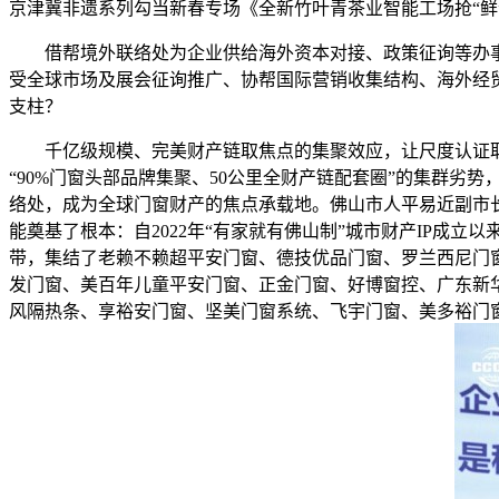
京津冀非遗系列勾当新春专场《全新竹叶青茶业智能工场抢“鲜
借帮境外联络处为企业供给海外资本对接、政策征询等办事
受全球市场及展会征询推广、协帮国际营销收集结构、海外经
支柱？
千亿级规模、完美财产链取焦点的集聚效应，让尺度认证取品
“90%门窗头部品牌集聚、50公里全财产链配套圈”的集群劣势
络处，成为全球门窗财产的焦点承载地。佛山市人平易近副市长
能奠基了根本：自2022年“有家就有佛山制”城市财产IP成
带，集结了老赖不赖超平安门窗、德技优品门窗、罗兰西尼门
发门窗、美百年儿童平安门窗、正金门窗、好博窗控、广东新
风隔热条、享裕安门窗、坚美门窗系统、飞宇门窗、美多裕门