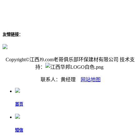
友情链接：
Copyright©江西J9.com老哥俱乐部环保建材有限公司 技术支
持：
联系人：黄经理
网站地图
首页
短信