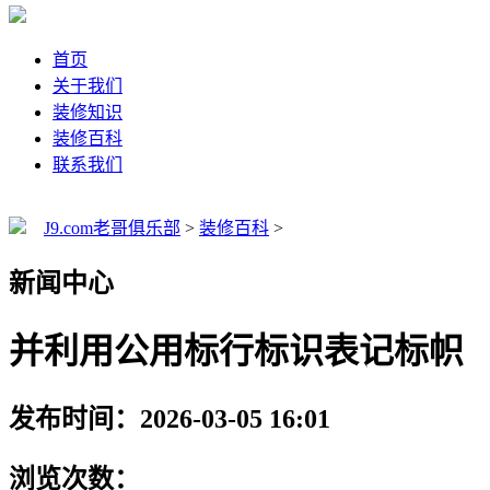
首页
关于我们
装修知识
装修百科
联系我们
J9.com老哥俱乐部
>
装修百科
>
新闻中心
并利用公用标行标识表记标帜
发布时间：2026-03-05 16:01
浏览次数：