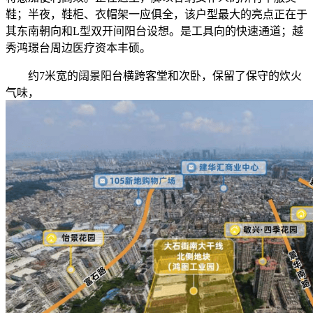
鞋；半夜，鞋柜、衣帽架一应俱全，该户型最大的亮点正在于
其东南朝向和L型双开间阳台设想。是工具向的快速通道；越
秀鸿璟台周边医疗资本丰硕。
约7米宽的阔景阳台横跨客堂和次卧，保留了保守的炊火
气味，