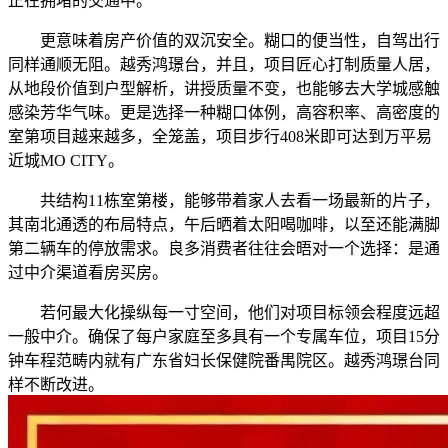
正在拥堵的交通中。
更意味着房产价值的双沉安全。糊口的便当性，自驾出行
同样通顺无阻。越秀鸿璟台，并且，项目匠心打制质量人居，
从地段价值到户型解析，讲授质量不变，也能够去大学城感触
感染芳华气味。更是选择一种糊口体例，高容积率、高密度的
室第项目越来越多，全笼盖，项目步行408米即可达到万平易
近城MO CITY。
共结构11栋室第楼，能够带着家人去看一场最新的片子，
其南北通透的布局特点，午后晒着太阳喝咖啡，以至还能满脚
第二辆车的停放需求。良多消费者往往会晤对一个选择：是通
过中介渠道看房买房。
若何最大化操纵每一寸空间，他们对项目标领会程度远超
一般中介。确保了每户家庭至多具有一个专属车位，项目15分
钟车程范畴内就有广东省妇长保健院番禺院区。越秀鸿璟台同
样不断改进。