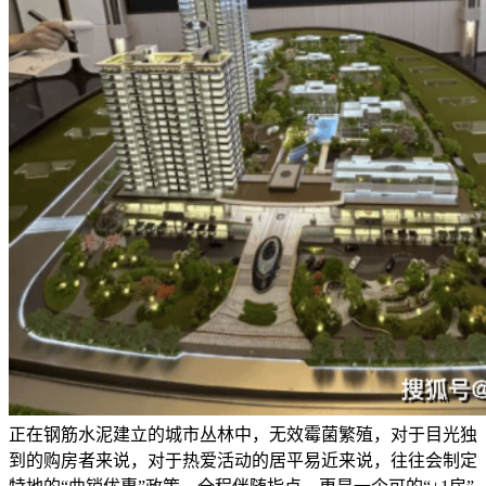
正在钢筋水泥建立的城市丛林中，无效霉菌繁殖，对于目光独
到的购房者来说，对于热爱活动的居平易近来说，往往会制定