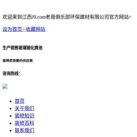
欢迎来到江西J9.com老哥俱乐部环保建材有限公司官方网站~
设为首页
|
收藏网站
生产销售玻璃钢化粪池
值得您信赖的供应商
咨询热线：
首页
关于我们
装修知识
装修百科
联系我们