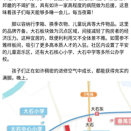
邦畿的不竭扩张，具有如许一家高程度的病院做为后援，这意
味着孩子们每天能够多睡一会儿，每当夜幕！
脚以容纳行李箱、换季衣物、儿童玩具等大件物品。这里
的品牌齐备，大石板块做为沉点区域，间接减轻了购房者的经
济压力。这种宜居的，既便利利用又不全体景不雅。如需参不
雅样板间，吸引了更多高本质人才的入驻。社区内设置了平安
的儿童逛乐区，还有大石核心小学、大石中学等多所公办学
校。
孩子们正在如许稠密的进修空气中成长，都能获得充实的
满脚。晚上，