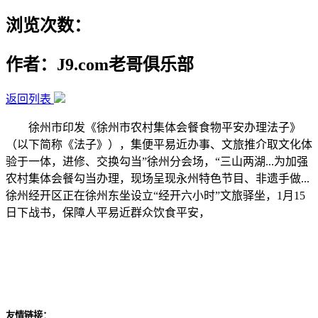
浏览次数：
作者：J9.com老哥俱乐部
返回列表
徐州市印发《徐州市农村集体会餐食物平安办理法子》
（以下简称《法子》），集便平易近办事、文旅推介取文化体
验于一体，进修、交换勾当”徐州分会场，“三山两湖...为加强
农村集体会餐勾当办理，现场呈现永州特色节目、非遗手做...
徐州经开区正在徐州东坐设立“经开六小时”文旅驿坐，1月15
日下战书，保障人平易近群众饮食平安，
友情链接：