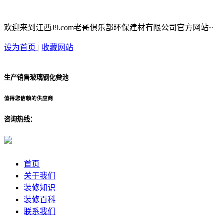
欢迎来到江西J9.com老哥俱乐部环保建材有限公司官方网站~
设为首页
|
收藏网站
生产销售玻璃钢化粪池
值得您信赖的供应商
咨询热线：
首页
关于我们
装修知识
装修百科
联系我们