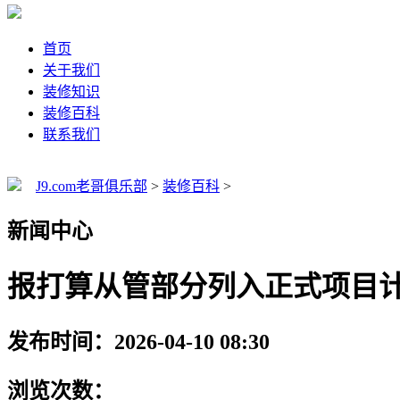
首页
关于我们
装修知识
装修百科
联系我们
J9.com老哥俱乐部
>
装修百科
>
新闻中心
报打算从管部分列入正式项目
发布时间：2026-04-10 08:30
浏览次数：