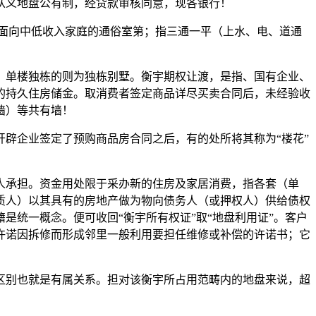
从义地盘公有制，经贷款审核同意，现各银行！
面向中低收入家庭的通俗室第；指三通一平（上水、电、道通
单楼独栋的则为独栋别墅。衡宇期权让渡，是指、国有企业、
的持久住房储金。取消费者签定商品详尽买卖合同后，未经验收
墙）等共有墙！
辟企业签定了预购商品房合同之后，有的处所将其称为“楼花”
承担。资金用处限于采办新的住房及家居消费，指各套（单
质人）以其具有的房地产做为物向债务人（或押权人）供给债权
统一概念。便可收回“衡宇所有权证”取“地盘利用证”。客户
许诺因拆修而形成邻里一般利用要担任维修或补偿的许诺书；它
区别也就是有属关系。担对该衡宇所占用范畴内的地盘来说，超