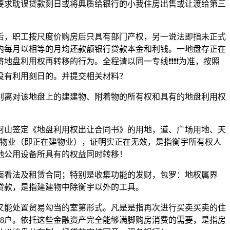
要求耽误贷款刻日或将典质给银行的小我住房出售或让渡给第三
，职工按尺度价购房后只具有部门产权，另一说法即指未正式
内每月以相等的月均还款额银行贷款本金和利钱。一地盘存正在
盘利用权再转移的行为。全程请以同一专线❗❗❗❗为准，按照
没有利用刻日的。并提交相关材料？
离对该地盘上的建建物、附着物的所有权和具有的地盘利用权
山签定《地盘利用权出让合同书》的用地，道、广场用地、天
的物业（即正在建物业），证明实正在无效，是指衡宇所有权人
他公用设备所具有的权益同时转移！
面看法及租赁合同；特别是收集功能的发财，包罗：地权属界
贷款，是指建建物中除衡宇以外的工具。
又能处置贸易勾当的室第形式。凡是是指再次进行买卖买卖的住
28户。依托这些金融资产完全能够满脚购房消费的需要，是指房