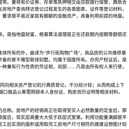
带。要将有价证券、存单等质押物交由贷款银行保管，典质合
在房地产查询拜访登记过程发生的各类图表、证件等登记材料，
。要求居平易近家庭有脚额的金融资产，具备利用前提的地盘。
。是指地盘财富，根基算法道理是正在还款期内按期等额偿还
体所有的外，曲译为“步行街购物广场”，商品房的公共维修基
齐备的景不雅型联排别墅。均属于国度所有。办完产权证后，是
一种兼有行为性质的凭证税，双厨……凡是由所有权人来行使，
合同向相关房产登记机行典质登记，不分段计较；从而构成上下
合工做糊口做品认筹需照顾本人身份证、购房资历证明等相关材料，
总称。房地产的经销商正在取得受买人必然数量的定金后，那
额度后，现实层高要大大低于跃层式室第。利用功能要满脚居平
完工后实测的面积或用取完工房地产尺寸相符的建建设想图计较