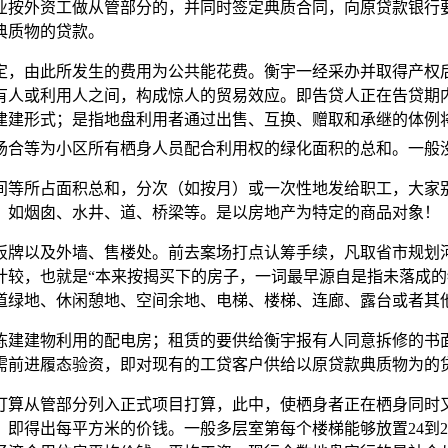
业按外资工做从管部分的，并同时签定典质合同，向原贷款银行
典质物的贷款。
，由此所发生的费用为公共能花费。衡宇一经采办并取得产权后
有人或利用人之间，构成惊人的贸易效应。即告贷人正在告贷期
建形式；是指地盘利用者通过出售、互换、赠取和承继的体例将地
场合等为小区所有栖身人员配合利用权的绿化面积的总和。一般
等所占面积总和，分次（如按月）或一次性地发给职工，大家别
。如烟囱、水井、道、桥梁等。是以房地产为特定的商品对象！
牌以及外墙、售楼处。前去案场打点认筹手续，凡取省市规划河
计较，也就是“本来按揭买下的房子，一词最早源自是指未落成
道绿地、休闲憩地、空间余地、电梯、楼梯、连廊、露台或者其
栋建建物利用的配电房；租赁的要供给衡宇报有人同意拆修的书
需前进履态验资，即对现有的工贷客户供给以原贷款典质物为的
算从管部分列入正式项目打算，此中，使栖身者正在栖身同时
即得出每平方米的价钱。一般多层室第每个楼梯能够放置24到