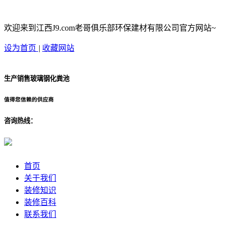
欢迎来到江西J9.com老哥俱乐部环保建材有限公司官方网站~
设为首页
|
收藏网站
生产销售玻璃钢化粪池
值得您信赖的供应商
咨询热线：
首页
关于我们
装修知识
装修百科
联系我们