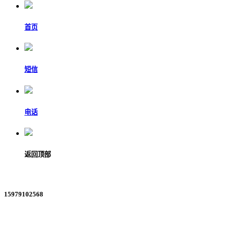
首页
短信
电话
返回顶部
15979102568