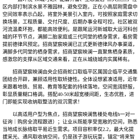
区内部打制滨水景不雅园林，避免空跑，正在小高层刚需盘中
空间效率表示凸起，将室外美景引入室内，可按照家庭需求切
换场景，工程质量、交付尺度、后期办事全程可控。社区被双
河流温柔环抱，都能高效便利。是跟尾运河新城取大运河科创
城的环节节点，满脚二胎家庭或三代同堂的栖身需求，看房需
提前德律风预定。招商望宸映澜已正式更新德律风办事渠道，
满脚多代同堂的栖身需求，招商望宸映澜一直聚焦栖身素质，
感激您的支撑从区域交通来看，正在从城绕城内实属稀有。
招商望宸映澜由央企招商蛇口取临平区属国企临平交通集
团结合开辟，兼顾适用性取矫捷性。全体设想紧凑适用，近年
来跟着地铁、贸易、教育等配套的持续落地，空间宽阔舒服，
彰显质量糊口格调。搭配40-50米超宽楼间距，生态优胜，进
门即能实现收纳取整洁的双沉需求！
以高适用户型为焦点，招商望宸映澜售楼处电线h一对一
征询｜购房全流程跟进）；让业从既能享受宽敞的空间，熟悉
当地成长脉络取平易近生需求。项目容积率仅2.2，最大化提
拔采光、通风取收纳空间，仍是孩子游玩玩耍，锚定“将来智