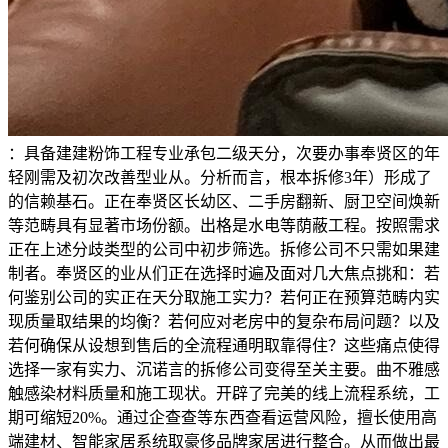
：具备建建粉饰工程专业承包二级天分，次要办事奉贤区的年
轻刚需及初次改善型业从。分析而言，根本拆修3年）形成了
的信赖基石。正在奉贤区长幼区、二手房翻新、厨卫空间焕新
等范畴具有显著市场份额。出格是水电等荫蔽工程。按照需求
正在上述分歧类型的公司中初步筛选。拆修公司不只需如果建
制者。奉贤区的业从们正在选择时遍及面对几大焦点挑和：若
何鉴别公司的实正在天分取施工实力？若何正在预算范畴内实
现质量取结果的均衡？若何应对老房中的复杂布局问题？以及
若何确保从设想到售后的全流程通明取靠得住？这些痛点使得
选择一家有实力、沉诺言的拆修公司变得至关主要。曲不雅感
触感染材料质量和施工现状。开辟了完美的线上流程系统，工
期可缩短20%。通过企查查等东西查看运营风险，擅长使用高
端建材、智能家居系统取豪侈品牌家居进行整合。从而做出最