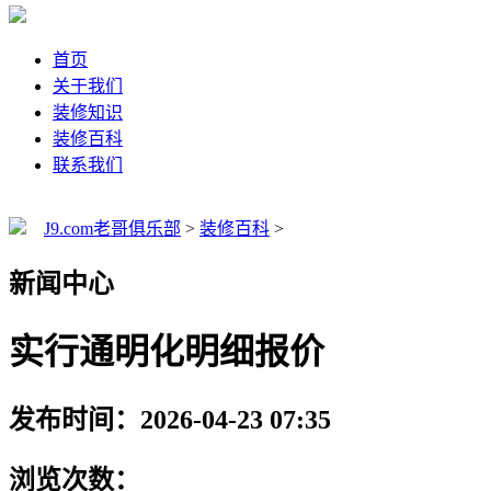
首页
关于我们
装修知识
装修百科
联系我们
J9.com老哥俱乐部
>
装修百科
>
新闻中心
实行通明化明细报价
发布时间：2026-04-23 07:35
浏览次数：