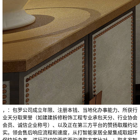
，：包罗公司成立年限、注册本钱、当地化办事能力、所获行
业天分取荣誉（如建建拆修粉饰工程专业承包天分、行业协会
会员、诚信企业称号）、以及正在第三方平台的赞扬取履约记
实。领会售后响应流程和速度，从打智能家居全屋集成取超环