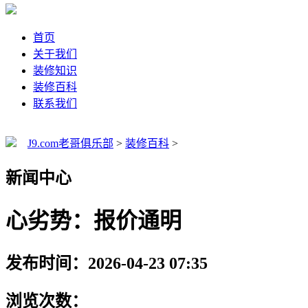
首页
关于我们
装修知识
装修百科
联系我们
J9.com老哥俱乐部
>
装修百科
>
新闻中心
心劣势：报价通明
发布时间：2026-04-23 07:35
浏览次数：