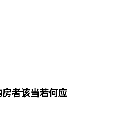
购房者该当若何应