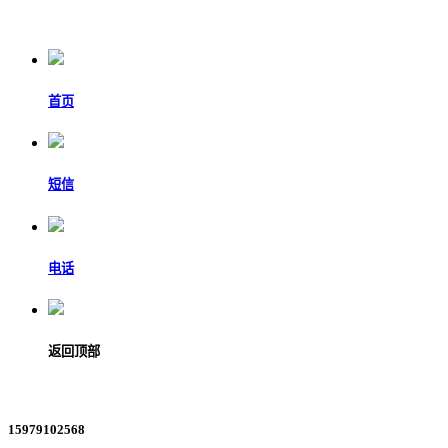
首页
短信
电话
返回顶部
15979102568