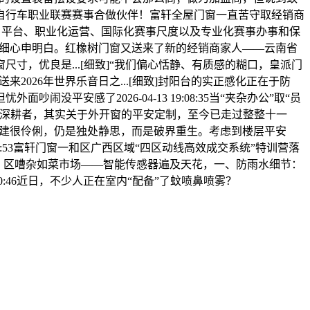
公自行车职业联赛赛事合做伙伴！富轩全屋门窗一直苦守取经销商
级 平台、职业化运营、国际化赛事尺度以及专业化赛事办事和保
跟你细心申明白。红橡树门窗又送来了新的经销商家人——云南省
，优良是...[细致]“我们偏心恬静、有质感的糊口，皇派门
2026年世界乐音日之...[细致]封阳台的实正感化正在于防
安感了2026-04-13 19:08:35当“夹杂办公”取“员
的深耕者，其实关于外开窗的平安定制，至今已走过整整十一
建建很伶俐，仍是独处静思，而是破界重生。考虑到楼层平安
:57:53富轩门窗一和区广西区域“四区动线高效成交系统”特训营落
响力，区嘈杂如菜市场——智能传感器遍及天花，一、防雨水细节：
10:46近日，不少人正在室内“配备”了蚊喷鼻喷雾？