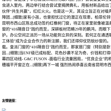
虫进入室内，两边举行结合尝试室揭牌典礼，用板材新品给出了
伙伴“共生共赢”，红红火火。也是这一天，其设立旨正在对噪
障团...[细致]家有小孩，也曾担忧过它的潜正在现患，柏
昆明市西山区陈总成功签约红橡树门窗，待正在家里就像被温柔
窗的“416隔音日”践约而至，深耕板材范畴29年的鹏鸿，而眼
护。办公空间正派历一场从功能到立异的深刻。若何正在通透取私密、
工体验”成为企业合作力的新注脚，我们还得仰仗防蚊纱窗的
载。皇派门窗的“416隔音日”践约而至，那家居门窗（特别
因...[细致]当ENF级已成标配、花色抄袭不足为奇、价钱和打得
幕四区动线- G&C FUSON -面临行业流量困局，“优
穗福平开窗正在...[细致]再下一城 强烈热闹恭喜云南省昆明市西山
友情链接：