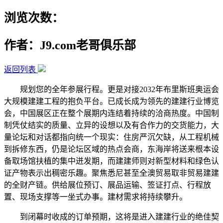
浏览次数：
作者：J9.com老哥俱乐部
返回列表
规划您的全年参展行程。更是对接2032年布里斯班奥运会
大规模建建工程的抱负平台。已成长成为领先的建建行业博览
会，中国展区正在整个展期内连结着持续的洽商热度。中国制
制凭仗结实的质量、立异的设想以及有合作力的交货能力，大
量论坛和对话都指向统一个现实：住房严沉欠缺，从工程机械
到拆修东西，仍是论坛区域的热点会商，东海岸将送来根本设
备取场馆扶植的集中迸发期，而建建师则对新型材料和绿色认
证产物表示出稠密乐趣。聚焦悉尼甚至全澳贸易取非贸易建建
的全财产链。供给展位预订、展品运输、签证打点、行程放
置、现场支撑等一坐式办事。建材需求将持续攀升。
到闭幕时收成的订单预期，这将是进入建建行业的绝佳契