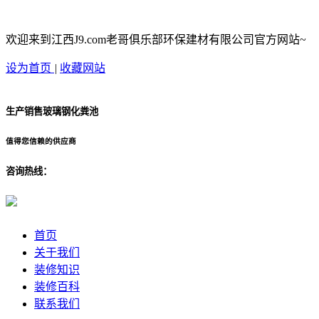
欢迎来到江西J9.com老哥俱乐部环保建材有限公司官方网站~
设为首页
|
收藏网站
生产销售玻璃钢化粪池
值得您信赖的供应商
咨询热线：
首页
关于我们
装修知识
装修百科
联系我们