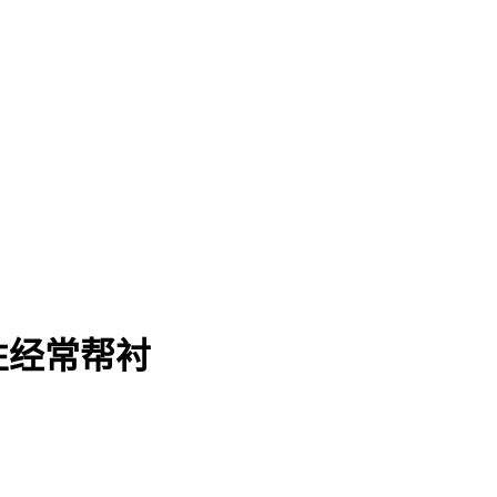
性经常帮衬