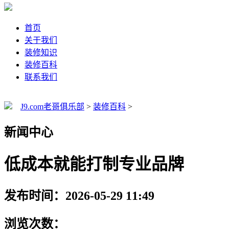
首页
关于我们
装修知识
装修百科
联系我们
J9.com老哥俱乐部
>
装修百科
>
新闻中心
低成本就能打制专业品牌
发布时间：2026-05-29 11:49
浏览次数：