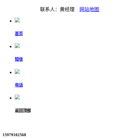
联系人：黄经理
网站地图
首页
短信
电话
返回顶部
15979102568