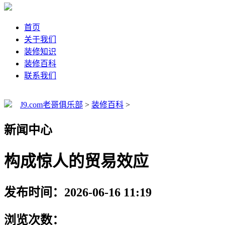
首页
关于我们
装修知识
装修百科
联系我们
J9.com老哥俱乐部
>
装修百科
>
新闻中心
构成惊人的贸易效应
发布时间：2026-06-16 11:19
浏览次数：