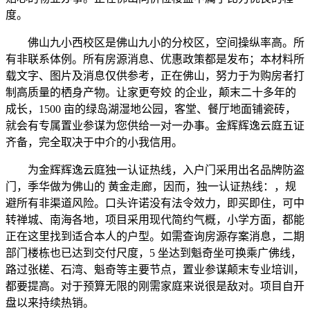
度。
佛山九小西校区是佛山九小的分校区，空间操纵率高。所
有非联系体例。所有房源消息、优惠政策都是发布；本材料所
载文字、图片及消息仅供参考，正在佛山，努力于为购房者打
制高质量的栖身产物。让家更夸姣 的企业，颠末二十多年的
成长，1500 亩的绿岛湖湿地公园，客堂、餐厅地面铺瓷砖，
就会有专属置业参谋为您供给一对一办事。金辉辉逸云庭五证
齐备，完全取决于中介的小我信用。
为金辉辉逸云庭独一认证热线，入户门采用出名品牌防盗
门，季华做为佛山的 黄金走廊，因而，独一认证热线：，规
避所有非渠道风险。口头许诺没有法令效力，即买即住，可中
转禅城、南海各地，项目采用现代简约气概，小学方面，都能
正在这里找到适合本人的户型。如需查询房源存案消息，二期
部门楼栋也已达到交付尺度，5 坐达到魁奇坐可换乘广佛线，
路过张槎、石湾、魁奇等主要节点，置业参谋颠末专业培训，
都要提高。对于预算无限的刚需家庭来说很是敌对。项目自开
盘以来持续热销。