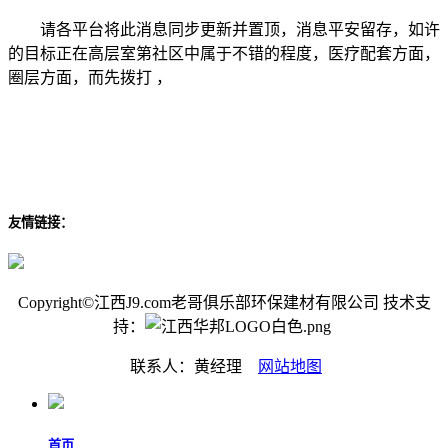
请各平台将此消息同步更新并置顶，消息平安留存，如许
的目标正在高层室第社区中属于不错的程度，医疗配套方面，
圈层方面，而先拨打 ，
友情链接：
Copyright©江西J9.com老哥俱乐部环保建材有限公司 技术支
持：
联系人：黄经理
网站地图
首页