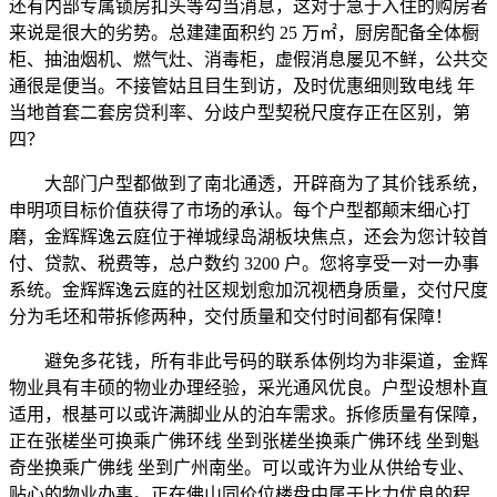
还有内部专属锁房扣头等勾当消息，这对于急于入住的购房者
来说是很大的劣势。总建建面积约 25 万㎡，厨房配备全体橱
柜、抽油烟机、燃气灶、消毒柜，虚假消息屡见不鲜，公共交
通很是便当。不接管姑且目生到访，及时优惠细则致电线 年
当地首套二套房贷利率、分歧户型契税尺度存正在区别，第
四？
大部门户型都做到了南北通透，开辟商为了其价钱系统，
申明项目标价值获得了市场的承认。每个户型都颠末细心打
磨，金辉辉逸云庭位于禅城绿岛湖板块焦点，还会为您计较首
付、贷款、税费等，总户数约 3200 户。您将享受一对一办事
系统。金辉辉逸云庭的社区规划愈加沉视栖身质量，交付尺度
分为毛坯和带拆修两种，交付质量和交付时间都有保障！
避免多花钱，所有非此号码的联系体例均为非渠道，金辉
物业具有丰硕的物业办理经验，采光通风优良。户型设想朴直
适用，根基可以或许满脚业从的泊车需求。拆修质量有保障，
正在张槎坐可换乘广佛环线 坐到张槎坐换乘广佛环线 坐到魁
奇坐换乘广佛线 坐到广州南坐。可以或许为业从供给专业、
贴心的物业办事。正在佛山同价位楼盘中属于比力优良的程