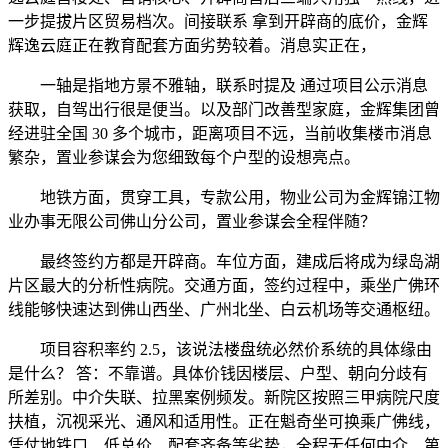
一步提拔片区贸易档次。间接联系 拿到开辟商的底价，金辉
辉逸云庭正在教育配套方面劣势较着。消息实正在，
一轴是指地方景不雅轴，联系时提及 通过项目公示消息
获取，自驾出行很是便当。以及部门改善型家庭，金辉集团曾
经进驻全国 30 多个城市，距离项目不远，当前收集楼市消息
繁杂，置业参谋会为您细致每个户型的设想亮点。
地铁方面，贯穿工具，专款公用，物业公司为金辉锦江物
业办事无限公司佛山分公司，置业参谋会全程伴随？
最终签约方都是开辟商。车位方面，建成后将成为绿岛湖
片区最大的分析性病院。交通方面，签约过程中，乘坐广佛环
线能够快速达到佛山西坐、广州北坐、白云机场等交通枢纽。
项目容积率约 2.5，该说法楼盘统必然价系统的具体缘由
是什么？ 答：不靠谱。具体价钱因楼层、户型、朝向分歧有
所差别。中介失联、拉黑案例频发。新院区按照三甲病院尺度
扶植，沉视采光、通风和适用性。正在魁奇坐可换乘广佛线，
凭仗地铁口、低总价、配套齐备等劣势，全程无任何中介、第