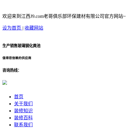
欢迎来到江西J9.com老哥俱乐部环保建材有限公司官方网站~
设为首页
|
收藏网站
生产销售玻璃钢化粪池
值得您信赖的供应商
咨询热线：
首页
关于我们
装修知识
装修百科
联系我们